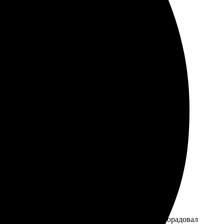
стро и качественно. Забрала в срок, результат -
орадовал быстрый ответ на вопросы. Ребята на месте
не! Рекомендую всем, кто ищет качественные
т, а доставка была в Читать глазами. Результат порадовал