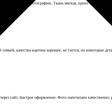
шу совместную фотографию. Ткань мягкая, принт не колется. Спи
ей семьей, качество картона хорошее, не гнется, но некоторые д
а через сайт, быстрое оформление. Фото напечатано качественно