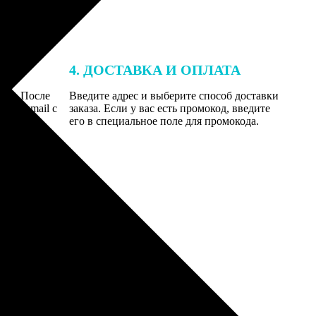
4. ДОСТАВКА И ОПЛАТА
той. После
Введите адрес и выберите способ доставки
 на email с
заказа. Если у вас есть промокод, введите
вим заказ
его в специальное поле для промокода.
мером для