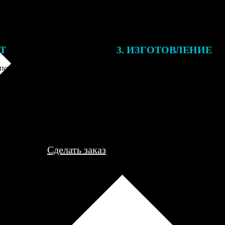
ЕТ
3. ИЗГОТОВЛЕНИЕ
подготовки заказа к печати
Оплатите заказ банковской кар
алисты могут связаться с Вами
оплаты получите подтверждение
му телефону или email для
описанием заказа. Когда отпра
я деталей.
вы получите письмо с трек-но
отслеживания.
Сделать заказ