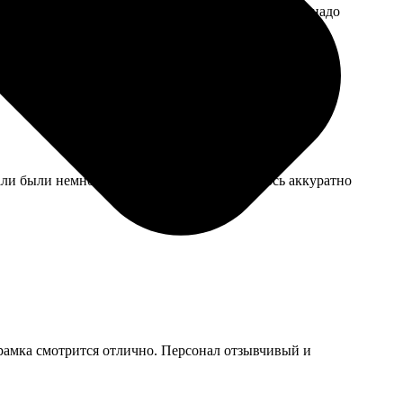
т теперь обнимает этот подарок, хоть и смеется надо
етали были немного плохо прорезаны, пришлось аккуратно
, рамка смотрится отлично. Персонал отзывчивый и