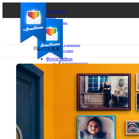
О ФотоПочте
Акции
Сделаем за вас
Бизнесу
FAQ
Франшиза
Поддержка и контакты
КАТАЛОГ
Оплата и доставка
Фотографии
Классические
фото
Ваш город:
10х10
10х15
Ваш регион доставки
13х18
15х15
Выберите из списка:
15х20
20х20
20х30
30х30
30х40
А4
Фото
в