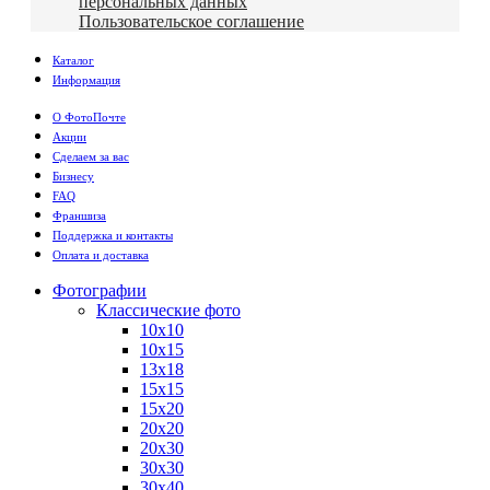
персональных данных
Пользовательское соглашение
Каталог
Информация
О ФотоПочте
Акции
Сделаем за вас
Бизнесу
FAQ
Франшиза
Поддержка и контакты
Оплата и доставка
Фотографии
Классические фото
10х10
10х15
13х18
15х15
15х20
20х20
20х30
30х30
30х40