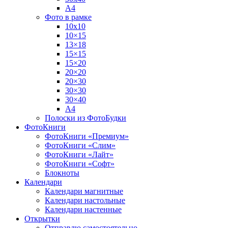
А4
Фото в рамке
10х10
10×15
13×18
15×15
15×20
20×20
20×30
30×30
30×40
A4
Полоски из ФотоБудки
ФотоКниги
ФотоКниги «Премиум»
ФотоКниги «Слим»
ФотоКниги «Лайт»
ФотоКниги «Софт»
Блокноты
Календари
Календари магнитные
Календари настольные
Календари настенные
Открытки
Отправлю самостоятельно