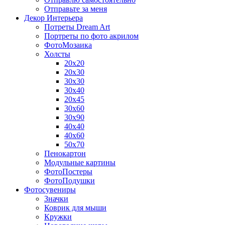
Отправьте за меня
Декор Интерьера
Потреты Dream Art
Портреты по фото акрилом
ФотоМозаика
Холсты
20х20
20х30
30х30
30х40
20х45
30х60
30х90
40х40
40х60
50х70
Пенокартон
Модульные картины
ФотоПостеры
ФотоПодушки
Фотоcувениры
Значки
Коврик для мыши
Кружки