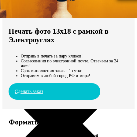
Не нашли Ваш город?
Мы доставляем по всему миру
Печать фото 13х18 с рамкой в
Продолжить без города
Электроуглях
Отправь в печать за пару кликов!
Согласования по электронной почте. Отвечаем за 24
часа!
Срок выполнения заказа: 1 сутки
Отправим в любой город РФ и мира!
Сделать заказ
Форматы и цены
Услуга
Цена, руб.