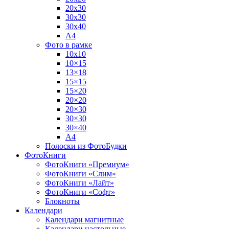
20х30
30х30
30х40
А4
Фото в рамке
10х10
10×15
13×18
15×15
15×20
20×20
20×30
30×30
30×40
A4
Полоски из ФотоБудки
ФотоКниги
ФотоКниги «Премиум»
ФотоКниги «Слим»
ФотоКниги «Лайт»
ФотоКниги «Софт»
Блокноты
Календари
Календари магнитные
Календари настольные