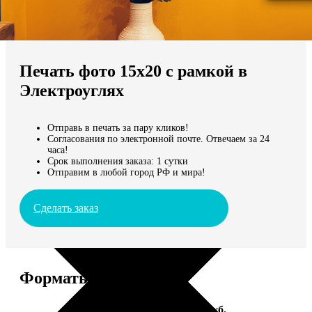
Не нашли Ваш город?
Мы доставляем по всему миру
Печать фото 15х20 с рамкой в
Продолжить без города
Электроуглях
Отправь в печать за пару кликов!
Согласования по электронной почте. Отвечаем за 24
часа!
Срок выполнения заказа: 1 сутки
Отправим в любой город РФ и мира!
Сделать заказ
Форматы и цены
Услуга
Цена, руб.