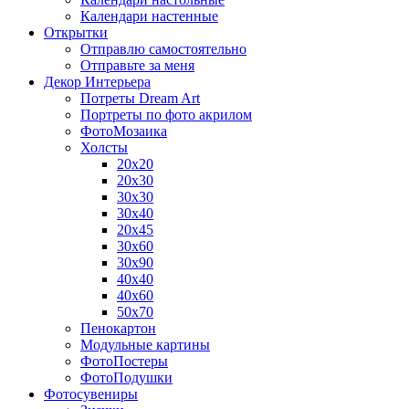
Календари настенные
Открытки
Отправлю самостоятельно
Отправьте за меня
Декор Интерьера
Потреты Dream Art
Портреты по фото акрилом
ФотоМозаика
Холсты
20х20
20х30
30х30
30х40
20х45
30х60
30х90
40х40
40х60
50х70
Пенокартон
Модульные картины
ФотоПостеры
ФотоПодушки
Фотоcувениры