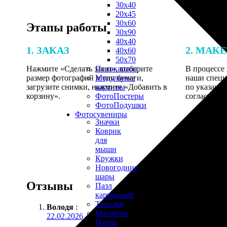
30х40
20х45
30х60
Этапы работы
30х90
40х40
1. ЗАКАЗ
2. МАК
40х60
50х70
Нажмите «Сделать заказ», выберите
В процессе 
Пенокартон
размер фотографий и тип бумаги,
наши специ
Модульные
загрузите снимки, нажмите «Добавить в
по указанно
картины
корзину».
согласовани
ФотоПостеры
ФотоПодушки
Фотоcувениры
Значки
Коврик
для
мыши
Кружки
Новогодние
шары
Отзывы
Пазл
картонный
Тарелки
Володя
:
Магниты
22.02.2026
Пазлы