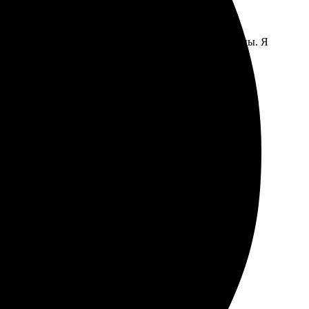
 Сайт интуитивно понятен, все шаги чётко прописаны. Я
 изображения. Всё выглядело аккуратно и стильно.
тала фото 30х40, качество на высоте, цвета яркие и
усь снова!