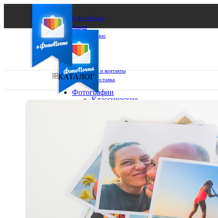
О ФотоПочте
Акции
Сделаем за вас
Бизнесу
FAQ
Франшиза
Поддержка и контакты
КАТАЛОГ
Оплата и доставка
Фотографии
Классические
фото
Ваш город:
10х10
10х15
Ваш регион доставки
13х18
15х15
Выберите из списка:
15х20
20х20
20х30
30х30
30х40
А4
Фото
в