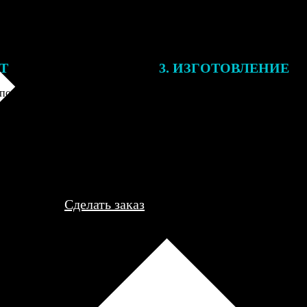
ЕТ
3. ИЗГОТОВЛЕНИЕ
подготовки заказа к печати
Оплатите заказ банковской кар
алисты могут связаться с Вами
оплаты получите подтверждение
му телефону или email для
описанием заказа. Когда отпра
я деталей.
вы получите письмо с трек-но
отслеживания.
Сделать заказ