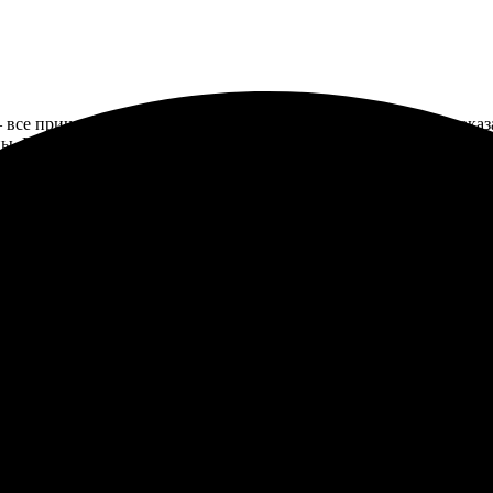
все пришло быстро и без проблем. Сайт удобный, процесс заказа
. Печать яркая, детали на месте. Очень рада результату, планир
ыбрала размер 30х40. Удобный сайт с простым интерфейсом, все
 фото, отредактировала по желанию. Оплатила онлайн, что очень 
ство отпечатков просто шикарное! Я довольна, буду пользоватьс