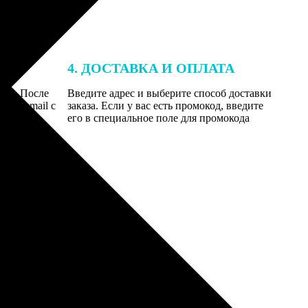
4. ДОСТАВКА И ОПЛАТА
той. После
Введите адрес и выберите способ доставки
 на email с
заказа. Если у вас есть промокод, введите
вим заказ
его в специальное поле для промокода
мером для