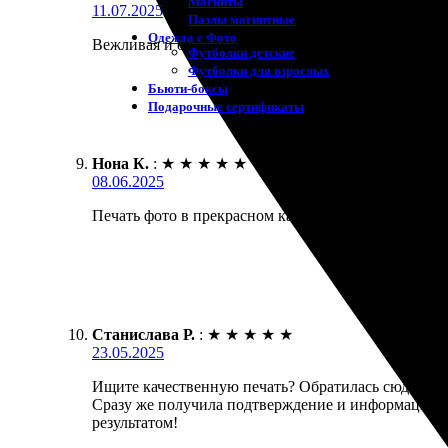
Магниты
11.07.2025
Пазлы магнитные
Одежда с Фото
Вежливая и отзывчивая команда. Заказ оформил быс
Футболки детские
Футболки для взрослых
Бьюти-боксы
Подарочные сертификаты
Нона К.
:
★
★
★
★
★
08.06.2025
Печать фото в прекрасном качестве, быстро готови
Станислава Р.
:
★
★
★
★
★
23.05.2025
Ищите качественную печать? Обратилась сюда, чтоб
Сразу же получила подтверждение и информацию о с
результатом!