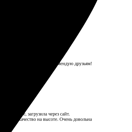
к. Рекомендую всем!
овала — пришло вовремя. Рекомендую друзьям!
зображение, загрузила через сайт.
а яркие, качество на высоте. Очень довольна