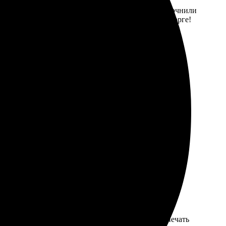
ный. Оператор оперативно ответил на вопросы. Уточнили
ятся. Цвета яркие, рисунок четкий. Дети в восторге!
р дизайна на сайте впечатлил, много интересных
т. Заказ выполнили в срок, а качество печати
тный. Футболки пришли в отличном состоянии, печать