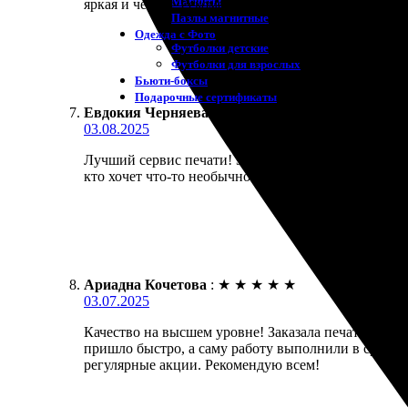
Магниты
яркая и четкая. Рекомендую!
Пазлы магнитные
Одежда с Фото
Футболки детские
Футболки для взрослых
Бьюти-боксы
Подарочные сертификаты
Евдокия Черняева
:
★
★
★
★
★
03.08.2025
Лучший сервис печати! Заказал футболки для детей
кто хочет что-то необычное. Благодарю за работу!
Ариадна Кочетова
:
★
★
★
★
★
03.07.2025
Качество на высшем уровне! Заказала печать на фу
пришло быстро, а саму работу выполнили в срок. Ф
регулярные акции. Рекомендую всем!