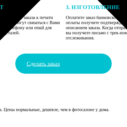
ЕТ
3. ИЗГОТОВЛЕНИЕ
подготовки заказа к печати
Оплатите заказ банковской кар
алисты могут связаться с Вами
оплаты получите подтверждение
му телефону или email для
описанием заказа. Когда отпра
я деталей.
вы получите письмо с трек-но
отслеживания.
Сделать заказ
ка. Цены нормальные, дешевле, чем в фотосалоне у дома.