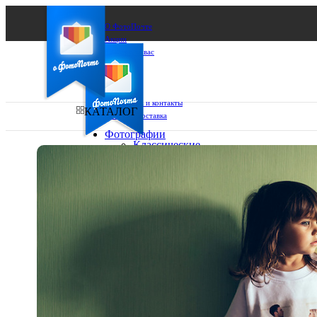
О ФотоПочте
Акции
Сделаем за вас
Бизнесу
FAQ
Франшиза
Поддержка и контакты
КАТАЛОГ
Оплата и доставка
Фотографии
Классические
фото
Ваш город:
10х10
10х15
Ваш регион доставки
13х18
15х15
Выберите из списка:
15х20
20х20
20х30
30х30
30х40
А4
Фото
в