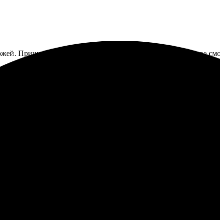
жей. Пришли немного темнее, чем на экране, но в интерьере смо
делали быстро и качественно. Дизайн точно совпал с ожиданиями