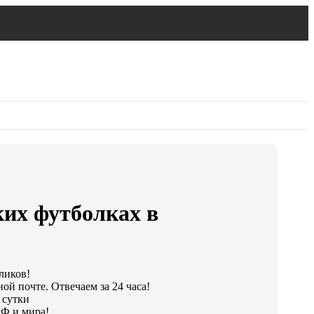
ких футболках в
ликов!
ой почте. Отвечаем за 24 часа!
 сутки
РФ и мира!