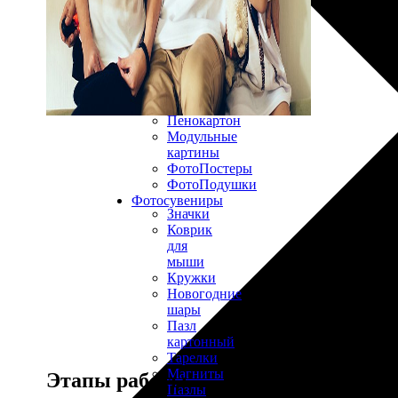
30х40
20х45
30х60
30х90
40х40
40х60
50х70
Пенокартон
Модульные
картины
ФотоПостеры
ФотоПодушки
Фотоcувениры
Значки
Коврик
для
мыши
Кружки
Новогодние
шары
Пазл
картонный
Тарелки
Магниты
Этапы работы
Пазлы