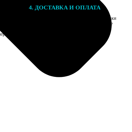
4. ДОСТАВКА И ОПЛАТА
той. После
Введите адрес и выберите способ доставки
 на email с
заказа. Если у вас есть промокод, введите
вим заказ
его в специальное поле для промокода.
мером для