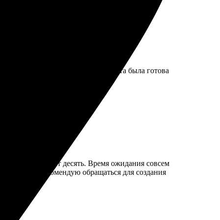
рузила фото. Приехала в офис, работа была готова
!
ление заняло минут десять. Время ожидания совсем
результата! Рекомендую обращаться для создания