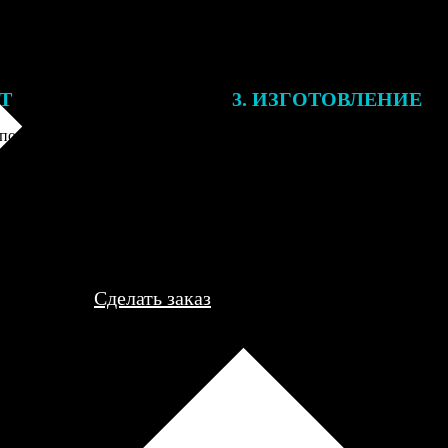
ЕТ
3. ИЗГОТОВЛЕНИЕ
подготовки заказа к печати
Оплатите заказ банковской кар
алисты могут связаться с Вами
оплаты получите подтверждение
му телефону или email для
описанием заказа. Когда отпра
я деталей.
вы получите письмо с трек-но
отслеживания.
Сделать заказ