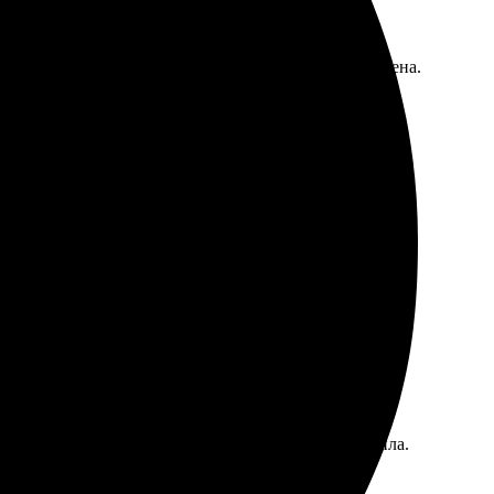
чила ту же картинку с искажениями, очень расстроена.
жидания.
ла фото, загрузила, настроила параметры и заплатила.