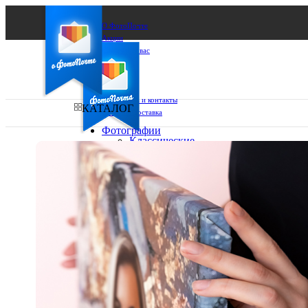
О ФотоПочте
Акции
Сделаем за вас
Бизнесу
FAQ
Франшиза
Поддержка и контакты
КАТАЛОГ
Оплата и доставка
Фотографии
Классические
фото
Ваш город:
10х10
10х15
Ваш регион доставки
13х18
15х15
Выберите из списка:
15х20
20х20
20х30
30х30
30х40
А4
Фото
в