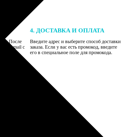
4. ДОСТАВКА И ОПЛАТА
той. После
Введите адрес и выберите способ доставки
 на email с
заказа. Если у вас есть промокод, введите
вим заказ
его в специальное поле для промокода.
мером для