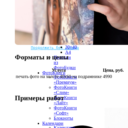
рамке
10х10
10×15
13×18
15×15
15×20
20×20
20×30
Не нашли Ваш город?
Мы доставляем по всему миру
30×30
30×40
Продолжить без города
A4
Форматы и цены
Полоски
из
ФотоБудки
Услуга
Цена, руб.
ФотоКниги
печать фото на холсте 40х60 на подрамнике
4990
ФотоКниги
«Премиум»
ФотоКниги
«Слим»
Примеры работ
ФотоКниги
«Лайт»
ФотоКниги
«Софт»
Блокноты
Календари
Календари