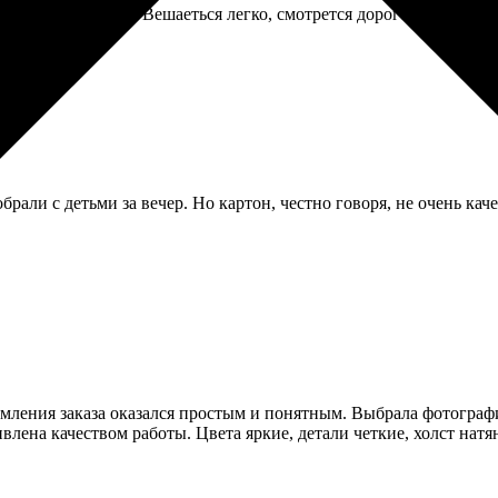
вке, без царапин. Вешаеться легко, смотрется дорого. Ждал прав
брали с детьми за вечер. Но картон, честно говоря, не очень ка
ормления заказа оказался простым и понятным. Выбрала фотографи
ивлена качеством работы. Цвета яркие, детали четкие, холст нат