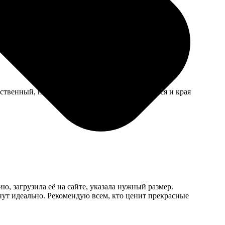
да неделю, а не 3 дня как было обещано.
чественный, некоторые детали плохо соединяются и края
ю, загрузила её на сайте, указала нужный размер.
янут идеально. Рекомендую всем, кто ценит прекрасные