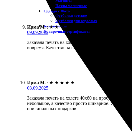
Магниты
Пазлы магнитные
Одежда с Фото
Футболки детские
Футболки для взрослых
Бьюти-боксы
Ирма М.
:
★
★
★
★
★
Подарочные сертификаты
09.09.2025
Заказала печать на холсте. Все прошло гладко, от
вовремя. Качество на высоте, картинка яркая и че
Ирма М.
:
★
★
★
★
★
03.09.2025
Заказала печать на холсте 40х60 на пробу. Шаги п
небольшое, а качество просто шикарное! Холст при
оригинальных подарков.