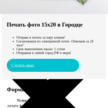
Не нашли Ваш город?
Мы доставляем по всему миру
Печать фото 15х20 в Городце
Продолжить без города
Отправь в печать за пару кликов!
Согласования по электронной почте. Отвечаем за 24
часа!
Срок выполнения заказа: 1 сутки
Отправим в любой город РФ и мира!
Сделать заказ
Форматы и цены
Услуга
Цена, руб.
печать фото 15х20
47