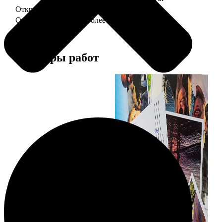
Открытка А5 "отправим за Вас"
150
Открытка А5 6 шт и более
от 890
Примеры работ