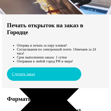
Не нашли Ваш город?
Мы доставляем по всему миру
Печать открыток на заказ в
Продолжить без города
Городце
Отправь в печать за пару кликов!
Согласования по электронной почте. Отвечаем за 24
часа!
Срок выполнения заказа: 1 сутки
Отправим в любой город РФ и мира!
Сделать заказ
Форматы и цены
Услуга
Цена, руб.