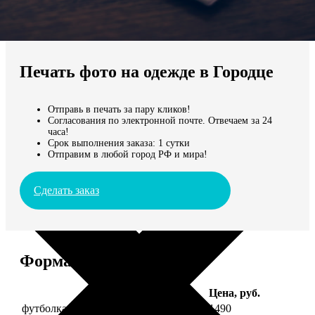
Не нашли Ваш город?
Мы доставляем по всему миру
Печать фото на одежде в Городце
Продолжить без города
Отправь в печать за пару кликов!
Согласования по электронной почте. Отвечаем за 24
часа!
Срок выполнения заказа: 1 сутки
Отправим в любой город РФ и мира!
Сделать заказ
Форматы и цены
Услуга
Цена, руб.
футболка детская с фото рост 118 см
1490