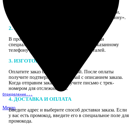
1. ЗАКАЗ
Нажмите «Сделать заказ», выберите тип продукции,
загрузите фотографии, нажмите «Добавить в корзину».
2. МАКЕТ
В процессе подготовки заказа к печати наши
специалисты могут связаться с Вами по указанному
телефону или email для согласования деталей.
3. ИЗГОТОВЛЕНИЕ
Оплатите заказ банковской картой. После оплаты
получите подтверждение на email с описанием заказа.
Когда отправим заказ вы получите письмо с трек-
номером для отслеживания.
Определение...
4. ДОСТАВКА И ОПЛАТА
Меню
Введите адрес и выберите способ доставки заказа. Если
у вас есть промокод, введите его в специальное поле для
промокода.