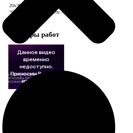
20х30 110 частей
790
"Сердце" 20х20 74 части
790
Примеры работ
Этапы работы