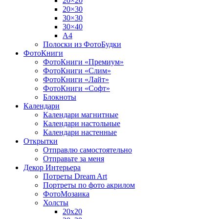
20×20
20×30
30×30
30×40
A4
Полоски из ФотоБудки
ФотоКниги
ФотоКниги «Премиум»
ФотоКниги «Слим»
ФотоКниги «Лайт»
ФотоКниги «Софт»
Блокноты
Календари
Календари магнитные
Календари настольные
Календари настенные
Открытки
Отправлю самостоятельно
Отправьте за меня
Декор Интерьера
Потреты Dream Art
Портреты по фото акрилом
ФотоМозаика
Холсты
20х20