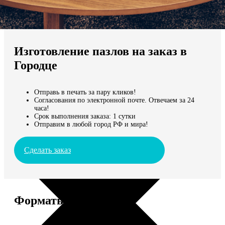
Не нашли Ваш город?
Мы доставляем по всему миру
Изготовление пазлов на заказ в
Продолжить без города
Городце
Отправь в печать за пару кликов!
Согласования по электронной почте. Отвечаем за 24
часа!
Срок выполнения заказа: 1 сутки
Отправим в любой город РФ и мира!
Сделать заказ
Форматы и цены
Услуга
Цена, руб.