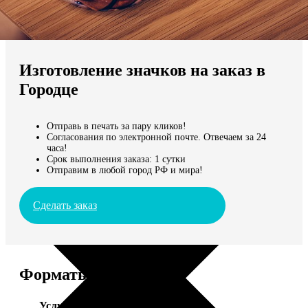
Не нашли Ваш город?
Мы доставляем по всему миру
Изготовление значков на заказ в
Продолжить без города
Городце
Отправь в печать за пару кликов!
Согласования по электронной почте. Отвечаем за 24
часа!
Срок выполнения заказа: 1 сутки
Отправим в любой город РФ и мира!
Сделать заказ
Форматы и цены
Услуга
Цена, руб.