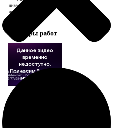
диаметр 37 мм
130
диаметр 56 мм
150
Примеры работ
Этапы работы