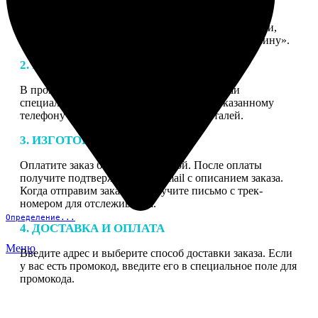
1. ЗАКАЗ
Нажмите «Сделать заказ», выберите тип продукции,
загрузите фотографии, нажмите «Добавить в корзину».
2. МАКЕТ
В процессе подготовки заказа к печати наши
специалисты могут связаться с Вами по указанному
телефону или email для согласования деталей.
3. ИЗГОТОВЛЕНИЕ
Оплатите заказ банковской картой. После оплаты
получите подтверждение на email с описанием заказа.
Когда отправим заказ вы получите письмо с трек-
номером для отслеживания.
Определение...
4. ДОСТАВКА И ОПЛАТА
Меню
Введите адрес и выберите способ доставки заказа. Если
у вас есть промокод, введите его в специальное поле для
промокода.