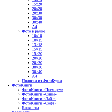
15х20
20х20
20х30
30х30
30х40
А4
Фото в рамке
10х10
10×15
13×18
15×15
15×20
20×20
20×30
30×30
30×40
A4
Полоски из ФотоБудки
ФотоКниги
ФотоКниги «Премиум»
ФотоКниги «Слим»
ФотоКниги «Лайт»
ФотоКниги «Софт»
Блокноты