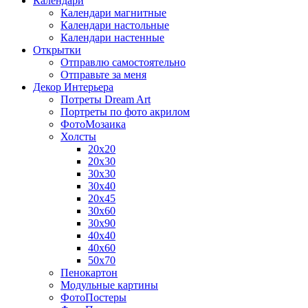
Календари
Календари магнитные
Календари настольные
Календари настенные
Открытки
Отправлю самостоятельно
Отправьте за меня
Декор Интерьера
Потреты Dream Art
Портреты по фото акрилом
ФотоМозаика
Холсты
20х20
20х30
30х30
30х40
20х45
30х60
30х90
40х40
40х60
50х70
Пенокартон
Модульные картины
ФотоПостеры