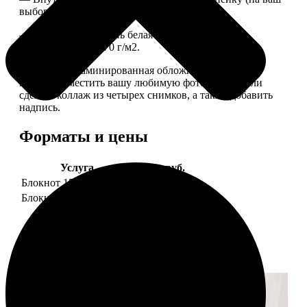
выбор), скрепленных сбоку скобой.
— Приятная на ощупь белая сатиновая бумага
плотностью 150-170 г/м2.
— Плотная ламинированная обложка. На обложке
можно разместить вашу любимую фотографию или
сделать коллаж из четырех снимков, а также добавить
надпись.
Форматы и цены
Услуга
Цена, руб.
Блокнот 15х20 клетка
990
Блокнот 15х20 линейка
990
Примеры работ