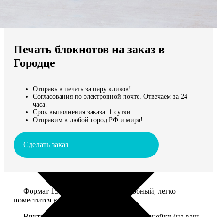
Не нашли Ваш город?
Мы доставляем по всему миру
Печать блокнотов на заказ в
Продолжить без города
Городце
Отправь в печать за пару кликов!
Согласования по электронной почте. Отвечаем за 24
часа!
Срок выполнения заказа: 1 сутки
Отправим в любой город РФ и мира!
Сделать заказ
— Формат 15*20. Компактный и удобный, легко
поместится в сумку или рюкзак.
— Внутри 100 страниц в клетку или в линейку (на ваш