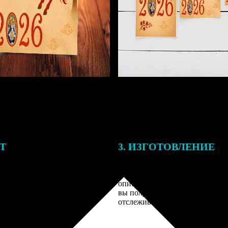
ЕТ
3. ИЗГОТОВЛЕНИЕ
подготовки заказа к печати
Оплатите заказ банковской кар
алисты могут связаться с Вами
оплаты получите подтверждение
му телефону или email для
описанием заказа. Когда отпра
я деталей.
вы получите письмо с трек-но
отслеживания.