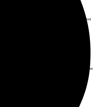
авила даты и заметки — всё интуитивно. Через
ая цветопередача. Приятно удивила скорость выполнения
фии, выбрала желаемый дизайн и оформила заказ.
щали. Напечатанные календари стали отличным подарком