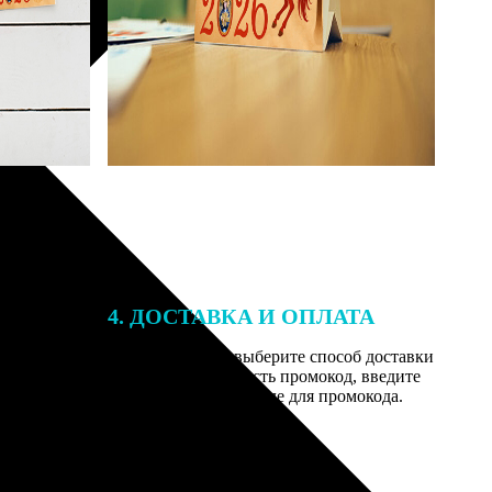
4. ДОСТАВКА И ОПЛАТА
той. После
Введите адрес и выберите способ доставки
 на email с
заказа. Если у вас есть промокод, введите
вим заказ
его в специальное поле для промокода.
мером для