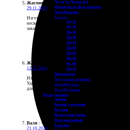
Потреты Dream Art
Жасмин
:
★
★
★
★
★
Портреты по фото акрилом
29.11.2025
ФотоМозаика
Холсты
Изготовили настольные календари. Процесс заказа
20х20
несколько дней забрала готовые календари и остал
20х30
заказа и отличный сервис. Обязательно ещё закажу
30х30
30х40
20х45
30х60
30х90
40х40
Жасмин
:
★
★
★
★
★
40х60
12.11.2025
50х70
Пенокартон
Изготовили настольные календари. Процесс заказа
Модульные картины
Удивило качество печати и материалов, всё выпол
ФотоПостеры
для родных. Обязательно вернусь снова за новыми
ФотоПодушки
Фотоcувениры
Значки
Коврик для мыши
Кружки
Новогодние шары
Пазл картонный
Валя
:
★
★
★
★
★
Тарелки
21.10.2025