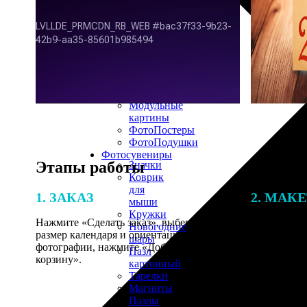
30х40
20х45
30х60
30х90
40х40
40х60
50х70
Пенокартон
Модульные
картины
ФотоПостеры
ФотоПодушки
Фотоcувениры
Этапы работы
Значки
Коврик
для
1. ЗАКАЗ
2. МАК
мыши
Кружки
Нажмите «Сделать заказ», выберите
В процессе 
Новогодние
размер календаря и ориентацию. Загрузите
наши специ
шары
фотографии, нажмите «Добавить в
по указанно
Пазл
корзину».
согласовани
картонный
Тарелки
Магниты
Пазлы