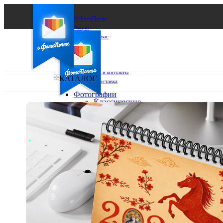
О ФотоПочте
Акции
Сделаем за вас
Бизнесу
FAQ
Франшиза
Поддержка и контакты
КАТАЛОГ
Оплата и доставка
Фотографии
Классические
фото
Ваш город:
10х10
10х15
Ваш регион доставки
13х18
15х15
Выберите из списка:
15х20
20х20
20х30
30х30
30х40
А4
Фото
в