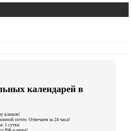
льных календарей в
ру кликов!
онной почте. Отвечаем за 24 часа!
а: 1 сутки
од РФ и мира!