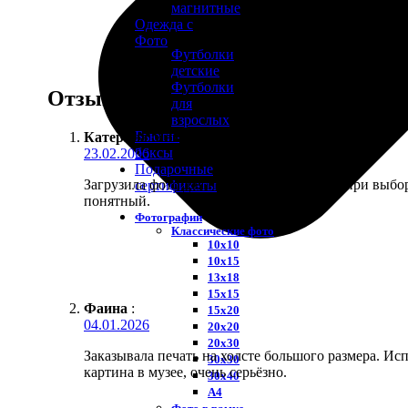
магнитные
Одежда с
Фото
Футболки
детские
Футболки
Отзывы
для
взрослых
Бьюти-
Катерина Макарова
:
боксы
23.02.2026
Подарочные
Загрузила фото для печати, а сайт виснет при выб
сертификаты
понятный.
Фотографии
Классические фото
10х10
10х15
13х18
15х15
Фаина
:
15х20
04.01.2026
20х20
20х30
Заказывала печать на холсте большого размера. Ис
30х30
картина в музее, очень серьёзно.
30х40
А4