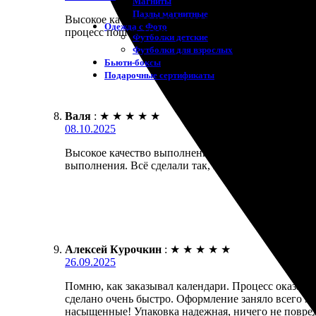
Магниты
Пазлы магнитные
Высокое качество и быстрая работа. Заказала наст
Одежда с Фото
процесс пошел. Получила готовые календари уже че
Футболки детские
Футболки для взрослых
Бьюти-боксы
Подарочные сертификаты
Валя
:
★
★
★
★
★
08.10.2025
Высокое качество выполнения заказа. Заказала на
выполнения. Всё сделали так, как я хотела. Буду о
Алексей Курочкин
:
★
★
★
★
★
26.09.2025
Помню, как заказывал календари. Процесс оказалс
сделано очень быстро. Оформление заняло всего ми
насыщенные! Упаковка надежная, ничего не повред