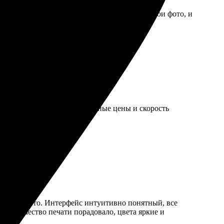
изайна — море вариантов. Сразу загрузила свои фото, и
 и качество! Рекомендую друзьям!
 приятно порадовали доступные цены и скорость
агрузил фото. Интерфейс интуитивно понятный, все
али. Качество печати порадовало, цвета яркие и