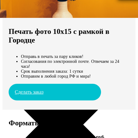
Не нашли Ваш город?
Мы доставляем по всему миру
Печать фото 10х15 с рамкой в
Продолжить без города
Городце
Отправь в печать за пару кликов!
Согласования по электронной почте. Отвечаем за 24
часа!
Срок выполнения заказа: 1 сутки
Отправим в любой город РФ и мира!
Сделать заказ
Форматы и цены
Услуга
Цена, руб.