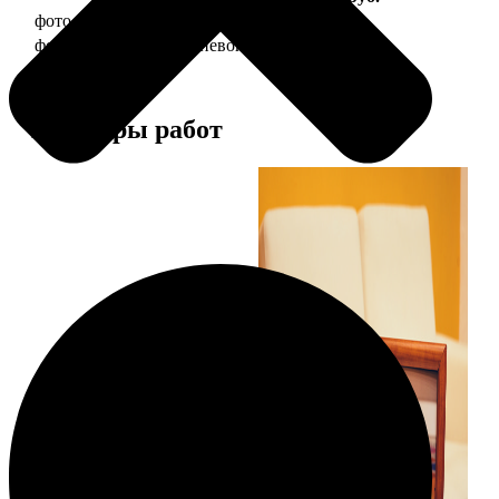
фото 10х15 в деревянной рамке
340
фото 10х15 в алюминиевой рамке
1490
Примеры работ