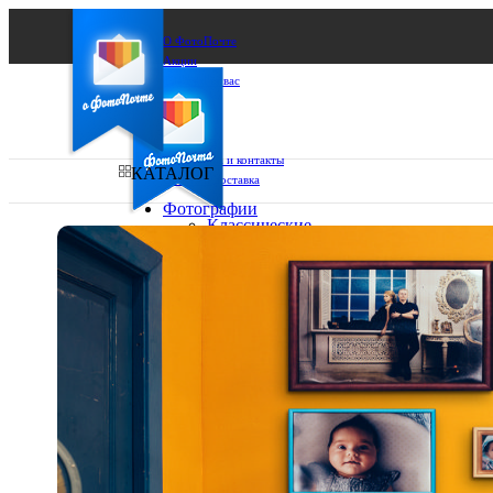
О ФотоПочте
Акции
Сделаем за вас
Бизнесу
FAQ
Франшиза
Поддержка и контакты
КАТАЛОГ
Оплата и доставка
Фотографии
Классические
фото
Ваш город:
10х10
10х15
Ваш регион доставки
13х18
15х15
Выберите из списка:
15х20
20х20
20х30
30х30
30х40
А4
Фото
в