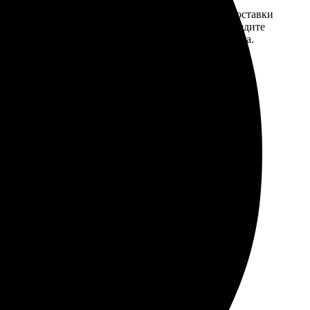
той. После
Введите адрес и выберите способ доставки
 на email с
заказа. Если у вас есть промокод, введите
вим заказ
его в специальное поле для промокода.
мером для
ично, как в юности. Заказывала для девичника, все