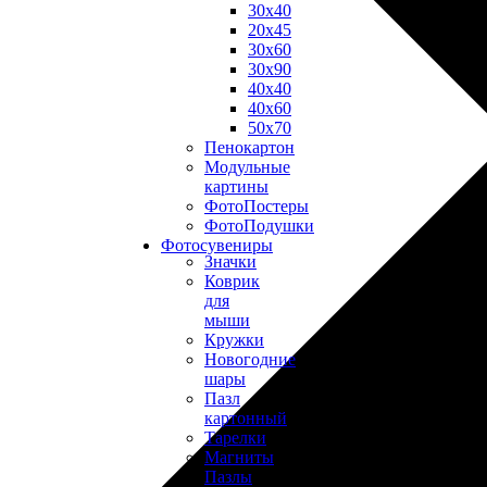
30х40
20х45
30х60
30х90
40х40
40х60
50х70
Пенокартон
Модульные
картины
ФотоПостеры
ФотоПодушки
Фотоcувениры
Значки
Коврик
для
мыши
Кружки
Новогодние
шары
Пазл
картонный
Тарелки
Магниты
Пазлы