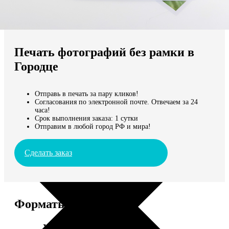
Не нашли Ваш город?
Мы доставляем по всему миру
Печать фотографий без рамки в
Продолжить без города
Городце
Отправь в печать за пару кликов!
Согласования по электронной почте. Отвечаем за 24
часа!
Срок выполнения заказа: 1 сутки
Отправим в любой город РФ и мира!
Сделать заказ
Форматы и цены
Услуга
Цена, руб.