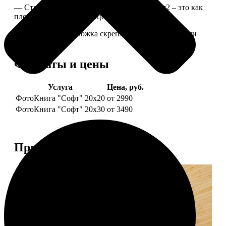
— Страницы из бумаги плотностью 170 г/м2 – это как
плотные страницы глянцевого журнала.
— Страницы и обложка скреплены металлическими
болтами.
Форматы и цены
Услуга
Цена, руб.
ФотоКнига "Софт" 20х20
от 2990
ФотоКнига "Софт" 20х30
от 3490
Примеры работ