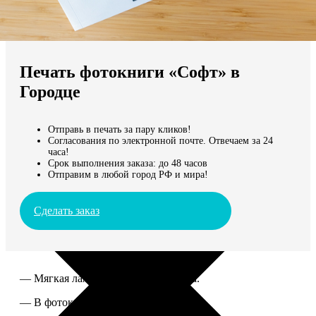
Не нашли Ваш город?
Мы доставляем по всему миру
Печать фотокниги «Софт» в
Продолжить без города
Городце
Отправь в печать за пару кликов!
Согласования по электронной почте. Отвечаем за 24
часа!
Срок выполнения заказа: до 48 часов
Отправим в любой город РФ и мира!
Сделать заказ
— Мягкая ламинированная обложка.
— В фотокниге от 60 до 300 страниц.