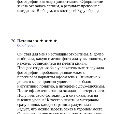
фотографии выглядят удивительно. Оформление
заказа оказалось легким, а результат превзошёл
ожидания. В общем, я в восторге! Буду обраща
Наташа
:
★
★
★
★
★
06.04.2025
Он стал для меня настоящим открытием. Я долго
выбирала, какую именно фотозадачу выполнить, и
наконец остановилась на печати книги.
Процесс создания был увлекательным: загружала
фотографии, пробовала разные макеты,
перебирала варианты оформления. Внимание к
деталям меня приятно удивило – все было
интуитивно понятно, а интерфейс дружелюбным.
После оформления заказа ожидала с нетерпением.
Получила свою фотокнигу, и она оказалась на
высшем уровне! Качество печати и материалы
сразу видны, каждая страница радует глаз.
Радует, что можно забрать заказ в удобном месте.
Определенно продолжу использовать этот сервис!