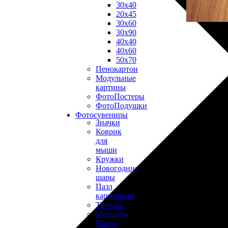
30х40
20х45
30х60
30х90
40х40
40х60
50х70
Пенокартон
Модульные
картины
ФотоПостеры
ФотоПодушки
Фотоcувениры
Значки
Коврик
для
мыши
Кружки
Новогодние
шары
Пазл
картонный
Тарелки
Магниты
Пазлы