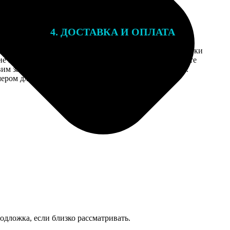
4. ДОСТАВКА И ОПЛАТА
той. После
Введите адрес и выберите способ доставки
 на email с
заказа. Если у вас есть промокод, введите
вим заказ
его в специальное поле для промокода.
мером для
одложка, если близко рассматривать.