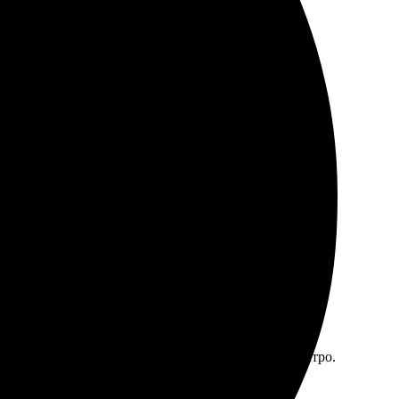
р. Все на высшем уровне!
есс понятный и быстрый.
ь фото, выбираешь формат, оплачиваешь — всё быстро.
чественные фотосувениры.