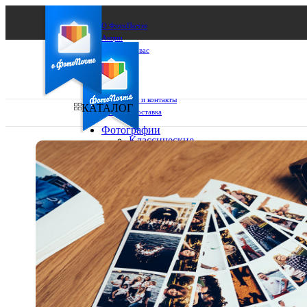
О ФотоПочте
Акции
Сделаем за вас
Бизнесу
FAQ
Франшиза
Поддержка и контакты
КАТАЛОГ
Оплата и доставка
Фотографии
Классические
фото
Ваш город:
10х10
10х15
Ваш регион доставки
13х18
15х15
Выберите из списка:
15х20
20х20
20х30
30х30
30х40
А4
Фото
в