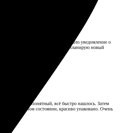
ень просто и интуитивно. Вскоре пришло уведомление о
фотографии яркие и четкие! Теперь планирую новый
й и интуитивно понятный, всё быстро нашлось. Затем
ишло в идеальном состоянии, красиво упаковано. Очень