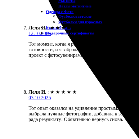
Магниты
Пазлы магнитные
Одежда с Фото
Футболки детские
Футболки для взрослых
Бьюти-боксы
Леля И.
:
★
★
★
★
★
Подарочные сертификаты
12.10.2025
Тот момент, когда я решила напечатать полоску из
готовности, и я забрала всё в ближайшем магазин
проект с фотосувенирами. Рекомендую всем!
Леля И.
:
★
★
★
★
★
03.10.2025
Тот опыт оказался на удивление простым. Сначала
выбрала нужные фотографии, добавила к заказу. Пе
рада результату! Обязательно вернусь снова.