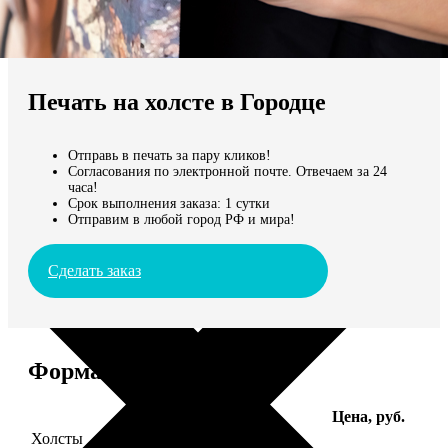
Не нашли Ваш город?
Мы доставляем по всему миру
Печать на холсте в Городце
Продолжить без города
Отправь в печать за пару кликов!
Согласования по электронной почте. Отвечаем за 24
часа!
Срок выполнения заказа: 1 сутки
Отправим в любой город РФ и мира!
Сделать заказ
Форматы и цены
Услуга
Цена, руб.
Холсты