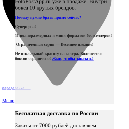
FotoPostApp.ru уже в продаже! Внутри
бокса 10 крутых брендов.
Почему нужно брать прямо сейчас?
Суперцена!
11 полноразмерных и мини-форматов бестселлеров!
Ограниченная серия — Весеннее издание!
Не откладывай красоту на завтра. Количество
боксов ограничено!
Жми, чтобы заказать!
Определение...
Меню
Бесплатная доставка по России
Заказы от 7000 рублей доставляем