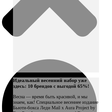
Идеальный весенний набор уже
здесь: 10 брендов с выгодой 65%!
Весна — время быть красивой, и мы
знаем, как! Специальное весеннее издание
Бьюти-бокса Леди Mail x Aura Project by