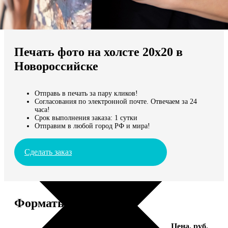
Не нашли Ваш город?
Мы доставляем по всему миру
Печать фото на холсте 20х20 в
Продолжить без города
Новороссийске
Отправь в печать за пару кликов!
Согласования по электронной почте. Отвечаем за 24
часа!
Срок выполнения заказа: 1 сутки
Отправим в любой город РФ и мира!
Сделать заказ
Форматы и цены
Услуга
Цена, руб.