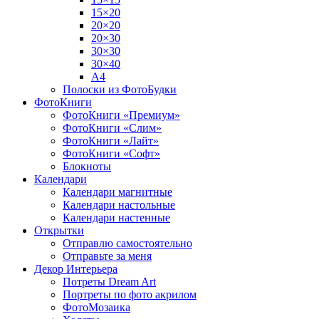
15×20
20×20
20×30
30×30
30×40
A4
Полоски из ФотоБудки
ФотоКниги
ФотоКниги «Премиум»
ФотоКниги «Слим»
ФотоКниги «Лайт»
ФотоКниги «Софт»
Блокноты
Календари
Календари магнитные
Календари настольные
Календари настенные
Открытки
Отправлю самостоятельно
Отправьте за меня
Декор Интерьера
Потреты Dream Art
Портреты по фото акрилом
ФотоМозаика