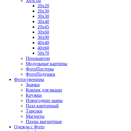
Холсты
20х20
20х30
30х30
30х40
20х45
30х60
30х90
40х40
40х60
50х70
Пенокартон
Модульные картины
ФотоПостеры
ФотоПодушки
Фотоcувениры
Значки
Коврик для мыши
Кружки
Новогодние шары
Пазл картонный
Тарелки
Магниты
Пазлы магнитные
Одежда с Фото