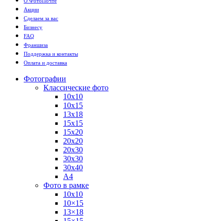
О ФотоПочте
Акции
Сделаем за вас
Бизнесу
FAQ
Франшиза
Поддержка и контакты
Оплата и доставка
Фотографии
Классические фото
10х10
10х15
13х18
15х15
15х20
20х20
20х30
30х30
30х40
А4
Фото в рамке
10х10
10×15
13×18
15×15