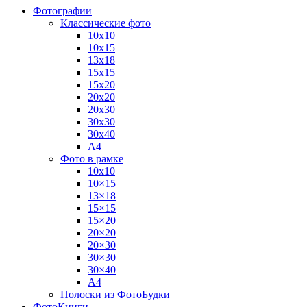
Фотографии
Классические фото
10х10
10х15
13х18
15х15
15х20
20х20
20х30
30х30
30х40
А4
Фото в рамке
10х10
10×15
13×18
15×15
15×20
20×20
20×30
30×30
30×40
A4
Полоски из ФотоБудки
ФотоКниги