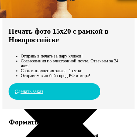
Не нашли Ваш город?
Мы доставляем по всему миру
Печать фото 15х20 с рамкой в
Продолжить без города
Новороссийске
Отправь в печать за пару кликов!
Согласования по электронной почте. Отвечаем за 24
часа!
Срок выполнения заказа: 1 сутки
Отправим в любой город РФ и мира!
Сделать заказ
Форматы и цены
Услуга
Цена, руб.