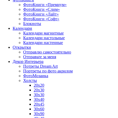
ФотоКниги «Премиум»
ФотоКниги «Слим»
ФотоКниги «Лайт»
ФотоКниги «Софт»
Блокноты
Календари
Календари магнитные
Календари настольные
Календари настенные
Открытки
Отправлю самостоятельно
Отправьте за меня
Декор Интерьера
Потреты Dream Art
Портреты по фото акрилом
ФотоМозаика
Холсты
20х20
20х30
30х30
30х40
20х45
30х60
30х90