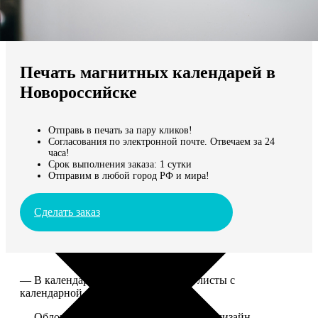
Не нашли Ваш город?
Мы доставляем по всему миру
Печать магнитных календарей в
Продолжить без города
Новороссийске
Отправь в печать за пару кликов!
Согласования по электронной почте. Отвечаем за 24
часа!
Срок выполнения заказа: 1 сутки
Отправим в любой город РФ и мира!
Сделать заказ
— В календаре 13 листов: обложка+листы с
календарной сеткой.
— Обложка для календаря стандартная, дизайн