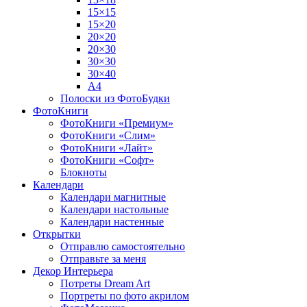
15×15
15×20
20×20
20×30
30×30
30×40
A4
Полоски из ФотоБудки
ФотоКниги
ФотоКниги «Премиум»
ФотоКниги «Слим»
ФотоКниги «Лайт»
ФотоКниги «Софт»
Блокноты
Календари
Календари магнитные
Календари настольные
Календари настенные
Открытки
Отправлю самостоятельно
Отправьте за меня
Декор Интерьера
Потреты Dream Art
Портреты по фото акрилом