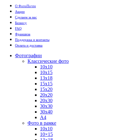
О ФотоПочте
Акции
Сделаем за вас
Бизнесу
FAQ
Франшиза
Поддержка и контакты
Оплата и доставка
Фотографии
Классические фото
10х10
10х15
13х18
15х15
15х20
20х20
20х30
30х30
30х40
А4
Фото в рамке
10х10
10×15
13×18