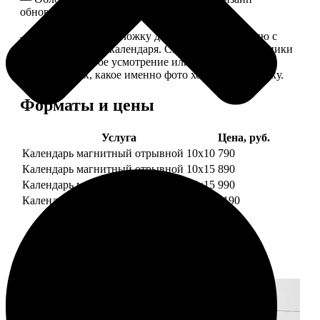
обновляем каждый год.
— В кружочек на обложку добавляем фотографию с
одной из страниц календаря. Снимок наши сотрудники
выбирают на свое усмотрение или пишите в
комментариях, какое именно фото хотите на обложку.
Форматы и цены
Услуга
Цена, руб.
Календарь магнитный отрывной 10x10
790
Календарь магнитный отрывной 10x15
890
Календарь магнитный отрывной 15x15
990
Календарь магнитный отрывной 15x20
1190
Примеры работ