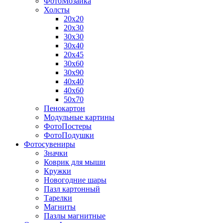
ФотоМозаика
Холсты
20х20
20х30
30х30
30х40
20х45
30х60
30х90
40х40
40х60
50х70
Пенокартон
Модульные картины
ФотоПостеры
ФотоПодушки
Фотоcувениры
Значки
Коврик для мыши
Кружки
Новогодние шары
Пазл картонный
Тарелки
Магниты
Пазлы магнитные