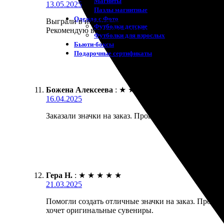
Магниты
13.05.2025
Пазлы магнитные
Одежда с Фото
Выграли в изготовлении значков! Процесс оказался
Футболки детские
Рекомендую всем, кто хочет интересные сувениры!
Футболки для взрослых
Бьюти-боксы
Подарочные сертификаты
Божена Алексеева
:
★
★
★
★
★
16.04.2025
Заказали значки на заказ. Процесс был простым и 
Гера Н.
:
★
★
★
★
★
21.03.2025
Помогли создать отличные значки на заказ. Процес
хочет оригинальные сувениры.