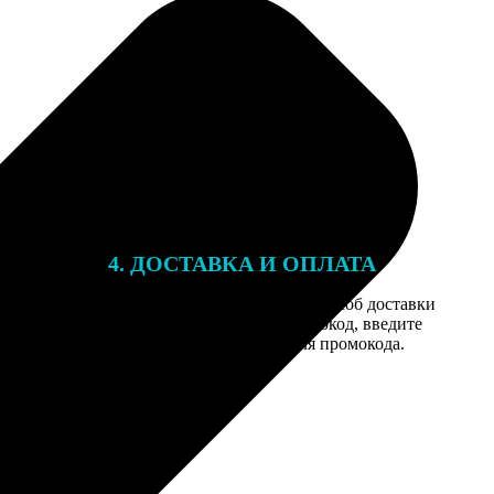
4. ДОСТАВКА И ОПЛАТА
той. После
Введите адрес и выберите способ доставки
 на email с
заказа. Если у вас есть промокод, введите
вим заказ
его в специальное поле для промокода.
мером для