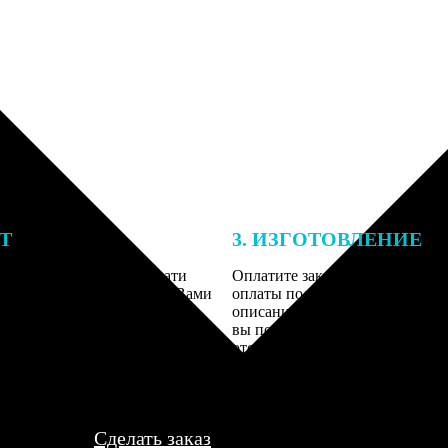
ЕТ
3. ИЗГОТОВЛЕНИЕ
подготовки заказа к печати
Оплатите заказ банковской кар
алисты могут связаться с Вами
оплаты получите подтверждение
му телефону или email для
описанием заказа. Когда отпра
я деталей.
вы получите письмо с трек-но
отслеживания.
Сделать заказ