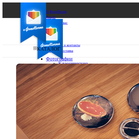
О ФотоПочте
Акции
Сделаем за вас
Бизнесу
FAQ
Франшиза
Поддержка и контакты
КАТАЛОГ
Оплата и доставка
Фотографии
Классические
фото
Ваш город:
10х10
10х15
Ваш регион доставки
13х18
15х15
Выберите из списка:
15х20
20х20
20х30
30х30
30х40
А4
Фото
в