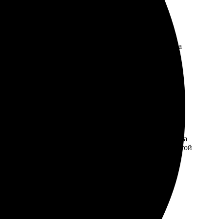
и через пару дней готовые значки уже были у меня на
 подарок для друзей. Рекомендую!
шел ожидания. Сначала выбрала дизайн, затем отправила
ько дней я получила свои значки. Очень доволна работой