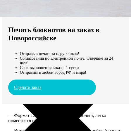
Не нашли Ваш город?
Мы доставляем по всему миру
Печать блокнотов на заказ в
Продолжить без города
Новороссийске
Отправь в печать за пару кликов!
Согласования по электронной почте. Отвечаем за 24
часа!
Срок выполнения заказа: 1 сутки
Отправим в любой город РФ и мира!
Сделать заказ
— Формат 15*20. Компактный и удобный, легко
поместится в сумку или рюкзак.
— Внутри 100 страниц в клетку или в линейку (на ваш