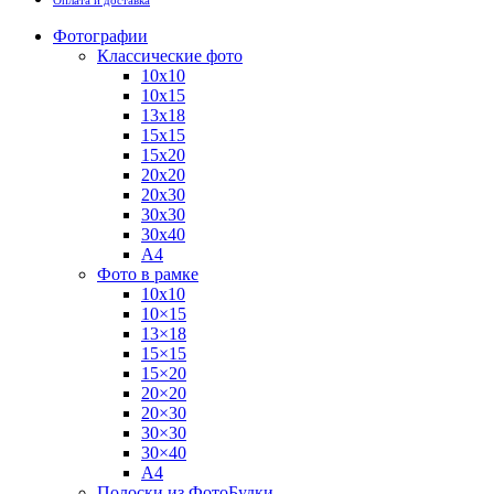
Оплата и доставка
Фотографии
Классические фото
10х10
10х15
13х18
15х15
15х20
20х20
20х30
30х30
30х40
А4
Фото в рамке
10х10
10×15
13×18
15×15
15×20
20×20
20×30
30×30
30×40
A4
Полоски из ФотоБудки