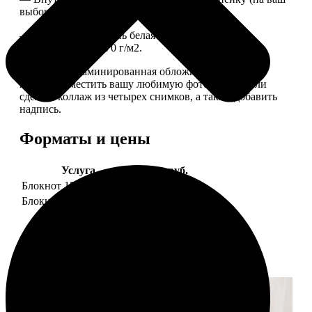
выбор), скрепленных сбоку скобой.
— Приятная на ощупь белая сатиновая бумага
плотностью 150-170 г/м2.
— Плотная ламинированная обложка. На обложке
можно разместить вашу любимую фотографию или
сделать коллаж из четырех снимков, а также добавить
надпись.
Форматы и цены
Услуга
Цена, руб.
Блокнот 15х20 клетка
990
Блокнот 15х20 линейка
990
Примеры работ