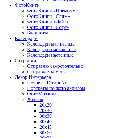
ФотоКниги
ФотоКниги «Премиум»
ФотоКниги «Слим»
ФотоКниги «Лайт»
ФотоКниги «Софт»
Блокноты
Календари
Календари магнитные
Календари настольные
Календари настенные
Открытки
Отправлю самостоятельно
Отправьте за меня
Декор Интерьера
Потреты Dream Art
Портреты по фото акрилом
ФотоМозаика
Холсты
20х20
20х30
30х30
30х40
20х45
30х60