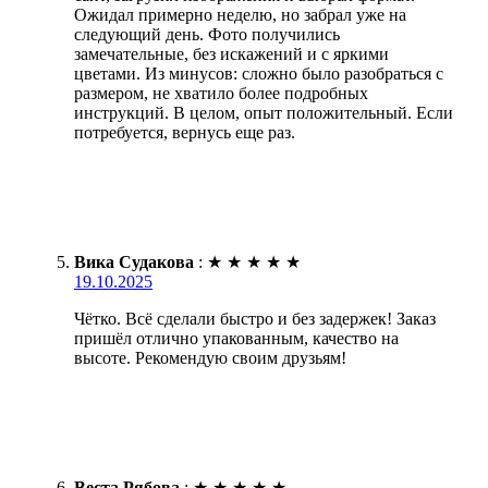
Ожидал примерно неделю, но забрал уже на
следующий день. Фото получились
замечательные, без искажений и с яркими
цветами. Из минусов: сложно было разобраться с
размером, не хватило более подробных
инструкций. В целом, опыт положительный. Если
потребуется, вернусь еще раз.
Вика Судакова
:
★
★
★
★
★
19.10.2025
Чётко. Всё сделали быстро и без задержек! Заказ
пришёл отлично упакованным, качество на
высоте. Рекомендую своим друзьям!
Веста Рябова
:
★
★
★
★
★