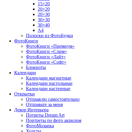
15×20
20×20
20×30
30×30
30×40
A4
Полоски из ФотоБудки
ФотоКниги
ФотоКниги «Премиум»
ФотоКниги «Слим»
ФотоКниги «Лайт»
ФотоКниги «Софт»
Блокноты
Календари
Календари магнитные
Календари настольные
Календари настенные
Открытки
Отправлю самостоятельно
Отправьте за меня
Декор Интерьера
Потреты Dream Art
Портреты по фото акрилом
ФотоМозаика
Холсты