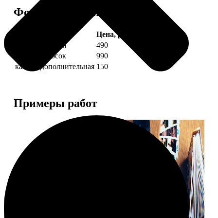
Форматы и цены
Услуга
Цена, руб.
4 фото полоски
490
8 фото полосок
990
каждая дополнительная
150
Примеры работ