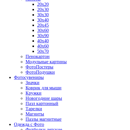
20х20
20х30
30х30
30х40
20х45
30х60
30х90
40х40
40х60
50х70
Пенокартон
Модульные картины
ФотоПостеры
ФотоПодушки
Фотоcувениры
Значки
Коврик для мыши
Кружки
Новогодние шары
Пазл картонный
Тарелки
Магниты
Пазлы магнитные
Одежда с Фото
Футболки детские