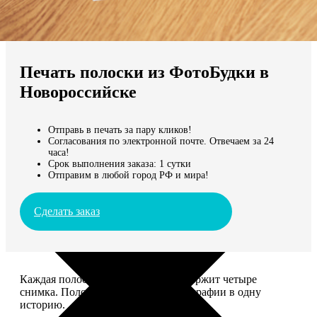
Не нашли Ваш город?
Мы доставляем по всему миру
Печать полоски из ФотоБудки в
Продолжить без города
Новороссийске
Отправь в печать за пару кликов!
Согласования по электронной почте. Отвечаем за 24
часа!
Срок выполнения заказа: 1 сутки
Отправим в любой город РФ и мира!
Сделать заказ
Каждая полоска размером 5*20 содержит четыре
снимка. Полоски объединяют фотографии в одну
историю.