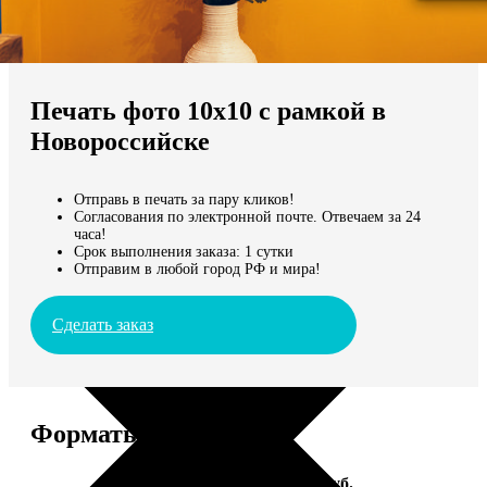
Не нашли Ваш город?
Мы доставляем по всему миру
Печать фото 10х10 с рамкой в
Продолжить без города
Новороссийске
Отправь в печать за пару кликов!
Согласования по электронной почте. Отвечаем за 24
часа!
Срок выполнения заказа: 1 сутки
Отправим в любой город РФ и мира!
Сделать заказ
Форматы и цены
Услуга
Цена, руб.