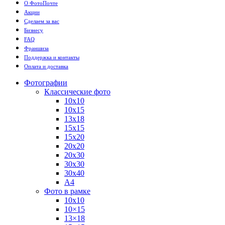
О ФотоПочте
Акции
Сделаем за вас
Бизнесу
FAQ
Франшиза
Поддержка и контакты
Оплата и доставка
Фотографии
Классические фото
10х10
10х15
13х18
15х15
15х20
20х20
20х30
30х30
30х40
А4
Фото в рамке
10х10
10×15
13×18