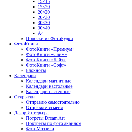
15×15
15×20
20×20
20×30
30×30
30×40
A4
Полоски из ФотоБудки
ФотоКниги
ФотоКниги «Премиум»
ФотоКниги «Слим»
ФотоКниги «Лайт»
ФотоКниги «Софт»
Блокноты
Календари
Календари магнитные
Календари настольные
Календари настенные
Открытки
Отправлю самостоятельно
Отправьте за меня
Декор Интерьера
Потреты Dream Art
Портреты по фото акрилом
ФотоМозаика