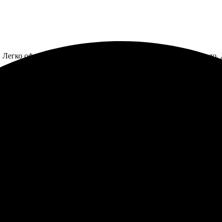
Легко оформляется заказ через сайт. Качество фото порадовало.
ь, всё пришло вовремя. Удобно оформлять заказы, рекомендую!