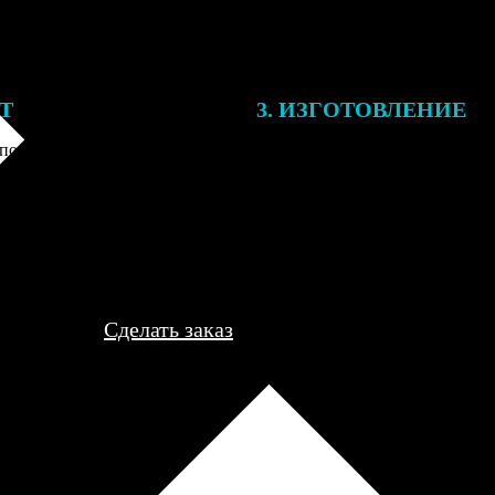
ЕТ
3. ИЗГОТОВЛЕНИЕ
подготовки заказа к печати
Оплатите заказ банковской кар
алисты могут связаться с Вами
оплаты получите подтверждение
му телефону или email для
описанием заказа. Когда отпра
я деталей.
вы получите письмо с трек-но
отслеживания.
Сделать заказ