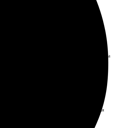
а фото, выбрала оформление и легко оплатили. Ожидала
, но внимание к деталям впечатлило. Рекомендую для