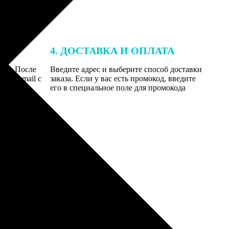
4. ДОСТАВКА И ОПЛАТА
той. После
Введите адрес и выберите способ доставки
 на email с
заказа. Если у вас есть промокод, введите
вим заказ
его в специальное поле для промокода
мером для