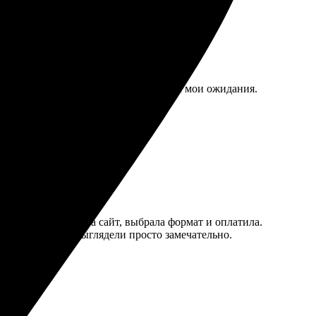
размере 15х15, и результат превзошел мои ожидания.
: загрузила фото на сайт, выбрала формат и оплатила.
кте выдачи, они выглядели просто замечательно.