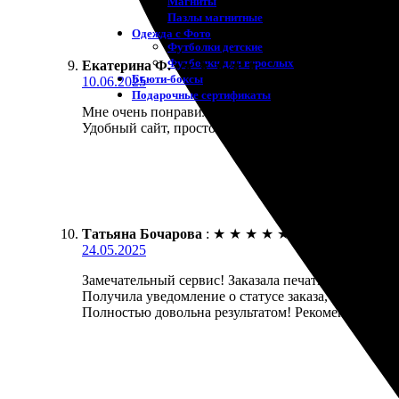
Магниты
Пазлы магнитные
Одежда с Фото
Футболки детские
Футболки для взрослых
Екатерина Ф.
:
★
★
★
★
★
Бьюти-боксы
10.06.2025
Подарочные сертификаты
Мне очень понравилась работа компании. Качество 
Удобный сайт, простой процесс заказа. Весьма рек
Татьяна Бочарова
:
★
★
★
★
★
24.05.2025
Замечательный сервис! Заказала печать фото 15х15,
Получила уведомление о статусе заказа, что очень 
Полностью довольна результатом! Рекомендую всем