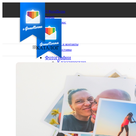
О ФотоПочте
Акции
Сделаем за вас
Бизнесу
FAQ
Франшиза
Поддержка и контакты
КАТАЛОГ
Оплата и доставка
Фотографии
Классические
фото
Ваш город:
10х10
10х15
Ваш регион доставки
13х18
15х15
Выберите из списка:
15х20
20х20
20х30
30х30
30х40
А4
Фото
в