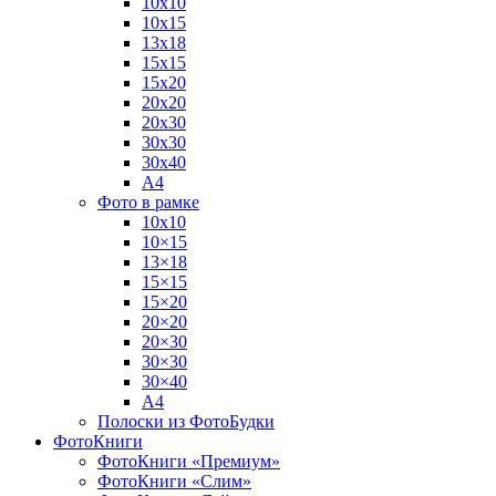
10х10
10х15
13х18
15х15
15х20
20х20
20х30
30х30
30х40
А4
Фото в рамке
10х10
10×15
13×18
15×15
15×20
20×20
20×30
30×30
30×40
A4
Полоски из ФотоБудки
ФотоКниги
ФотоКниги «Премиум»
ФотоКниги «Слим»