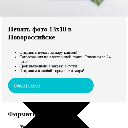
Не нашли Ваш город?
Мы доставляем по всему миру
Печать фото 13х18 в
Продолжить без города
Новороссийске
Отправь в печать за пару кликов!
Согласования по электронной почте. Отвечаем за 24
часа!
Срок выполнения заказа: 1 сутки
Отправим в любой город РФ и мира!
Сделать заказ
Форматы и цены
Услуга
Цена, руб.