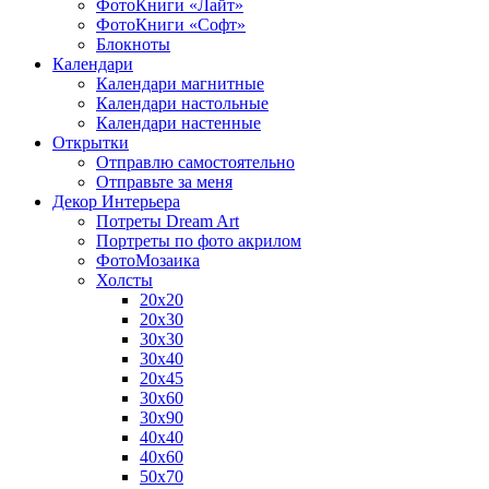
ФотоКниги «Лайт»
ФотоКниги «Софт»
Блокноты
Календари
Календари магнитные
Календари настольные
Календари настенные
Открытки
Отправлю самостоятельно
Отправьте за меня
Декор Интерьера
Потреты Dream Art
Портреты по фото акрилом
ФотоМозаика
Холсты
20х20
20х30
30х30
30х40
20х45
30х60
30х90
40х40
40х60
50х70