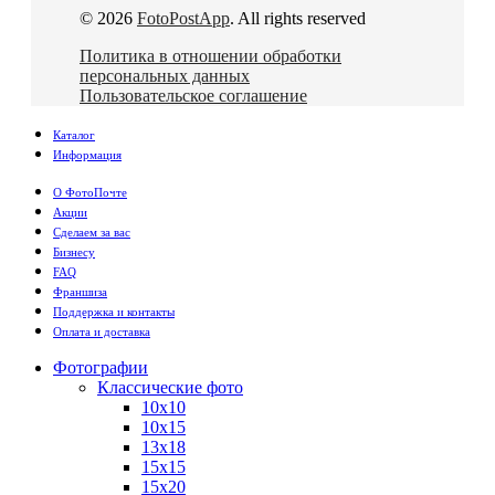
© 2026
FotoPostApp
. All rights reserved
Политика в отношении обработки
персональных данных
Пользовательское соглашение
Каталог
Информация
О ФотоПочте
Акции
Сделаем за вас
Бизнесу
FAQ
Франшиза
Поддержка и контакты
Оплата и доставка
Фотографии
Классические фото
10х10
10х15
13х18
15х15
15х20