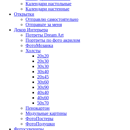
Календари настольные
Календари настенные
Открытки
Отправлю самостоятельно
Отправьте за меня
Декор Интерьера
Потреты Dream Art
Портреты по фото акрилом
ФотоМозаика
Холсты
20х20
20х30
30х30
30х40
20х45
30х60
30х90
40х40
40х60
50х70
Пенокартон
Модульные картины
ФотоПостеры
ФотоПодушки
Фотоcувениры