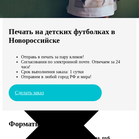
Не нашли Ваш город?
Мы доставляем по всему миру
Печать на детских футболках в
Продолжить без города
Новороссийске
Отправь в печать за пару кликов!
Согласования по электронной почте. Отвечаем за 24
часа!
Срок выполнения заказа: 1 сутки
Отправим в любой город РФ и мира!
Сделать заказ
Форматы и цены
Услуга
Цена, руб.