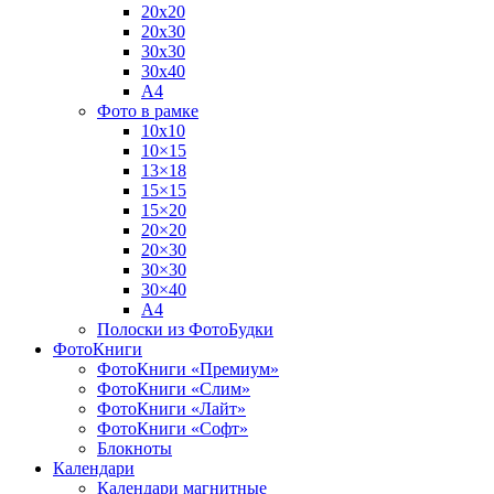
20х20
20х30
30х30
30х40
А4
Фото в рамке
10х10
10×15
13×18
15×15
15×20
20×20
20×30
30×30
30×40
A4
Полоски из ФотоБудки
ФотоКниги
ФотоКниги «Премиум»
ФотоКниги «Слим»
ФотоКниги «Лайт»
ФотоКниги «Софт»
Блокноты
Календари
Календари магнитные