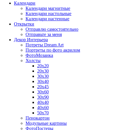
Календари
Календари магнитные
Календари настольные
Календари настенные
Открытки
Отправлю самостоятельно
Отправьте за меня
Декор Интерьера
Потреты Dream Art
Портреты по фото акрилом
ФотоМозаика
Холсты
20х20
20х30
30х30
30х40
20х45
30х60
30х90
40х40
40х60
50х70
Пенокартон
Модульные картины
ФотоПостеры