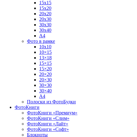
15х15
15х20
20х20
20х30
30х30
30х40
А4
Фото в рамке
10х10
10×15
13×18
15×15
15×20
20×20
20×30
30×30
30×40
A4
Полоски из ФотоБудки
ФотоКниги
ФотоКниги «Премиум»
ФотоКниги «Слим»
ФотоКниги «Лайт»
ФотоКниги «Софт»
Блокноты