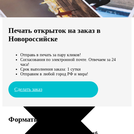
Не нашли Ваш город?
Мы доставляем по всему миру
Печать открыток на заказ в
Продолжить без города
Новороссийске
Отправь в печать за пару кликов!
Согласования по электронной почте. Отвечаем за 24
часа!
Срок выполнения заказа: 1 сутки
Отправим в любой город РФ и мира!
Сделать заказ
Форматы и цены
Услуга
Цена, руб.