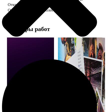
Открытка А5 "отправим за Вас"
150
Открытка А5 6 шт и более
от 890
Примеры работ