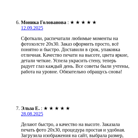
Моника Голованова
:
★
★
★
★
★
12.09.2025
Сфоткали, распечатали любимые моменты на
фотохолсте 20х30. Заказ оформить просто, всё
понятно и быстро. Доставили в срок, упаковка
отличная. Качество печати на высоте, цвета яркие,
детали четкие. Успела украсить стену, теперь
радует глаз каждый день. Все советы были учтены,
работа на уровне. Обязательно обращусь снова!
Эльза Е.
:
★
★
★
★
★
28.08.2025
Делают быстро, а качество на высоте. Заказала
печать фото 20х30, процедура простая и удобная.
Загрузила изображения на сайт, выбрала размер,