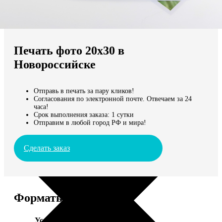
Не нашли Ваш город?
Мы доставляем по всему миру
Печать фото 20х30 в
Продолжить без города
Новороссийске
Отправь в печать за пару кликов!
Согласования по электронной почте. Отвечаем за 24
часа!
Срок выполнения заказа: 1 сутки
Отправим в любой город РФ и мира!
Сделать заказ
Форматы и цены
Услуга
Цена, руб.