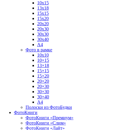
10х15
13х18
15х15
15х20
20х20
20х30
30х30
30х40
А4
Фото в рамке
10х10
10×15
13×18
15×15
15×20
20×20
20×30
30×30
30×40
A4
Полоски из ФотоБудки
ФотоКниги
ФотоКниги «Премиум»
ФотоКниги «Слим»
ФотоКниги «Лайт»