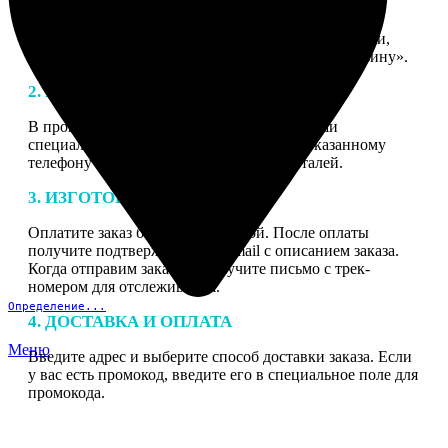
1. ЗАКАЗ
Нажмите «Сделать заказ», выберите тип продукции,
загрузите фотографии, нажмите «Добавить в корзину».
2. МАКЕТ
В процессе подготовки заказа к печати наши
специалисты могут связаться с Вами по указанному
телефону или email для согласования деталей.
3. ИЗГОТОВЛЕНИЕ
Оплатите заказ банковской картой. После оплаты
получите подтверждение на email с описанием заказа.
Когда отправим заказ вы получите письмо с трек-
номером для отслеживания.
Определение...
4. ДОСТАВКА И ОПЛАТА
Меню
Введите адрес и выберите способ доставки заказа. Если
у вас есть промокод, введите его в специальное поле для
промокода.