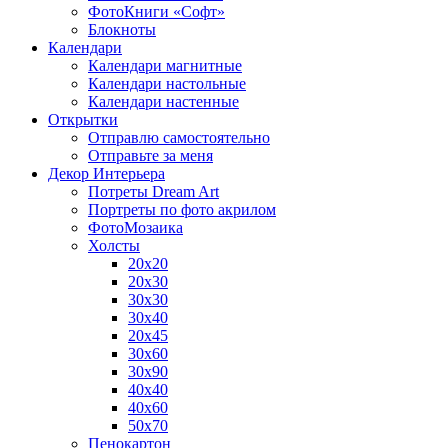
ФотоКниги «Софт»
Блокноты
Календари
Календари магнитные
Календари настольные
Календари настенные
Открытки
Отправлю самостоятельно
Отправьте за меня
Декор Интерьера
Потреты Dream Art
Портреты по фото акрилом
ФотоМозаика
Холсты
20х20
20х30
30х30
30х40
20х45
30х60
30х90
40х40
40х60
50х70
Пенокартон