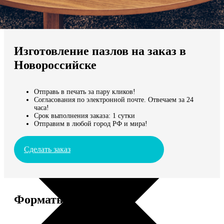
Не нашли Ваш город?
Мы доставляем по всему миру
Изготовление пазлов на заказ в
Продолжить без города
Новороссийске
Отправь в печать за пару кликов!
Согласования по электронной почте. Отвечаем за 24
часа!
Срок выполнения заказа: 1 сутки
Отправим в любой город РФ и мира!
Сделать заказ
Форматы и цены
Услуга
Цена, руб.