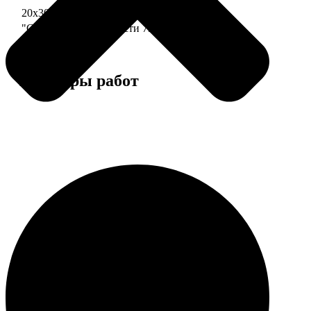
20х30 110 частей
790
"Сердце" 20х20 74 части
790
Примеры работ
Этапы работы