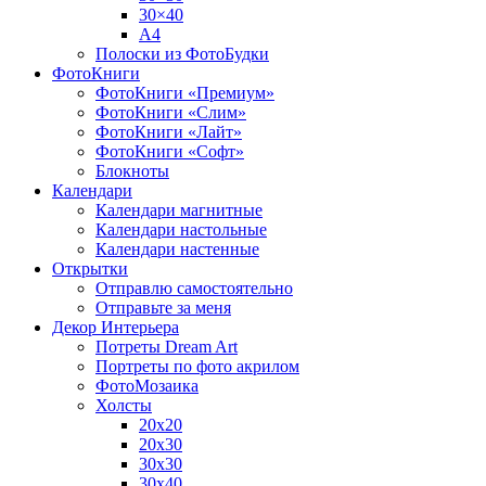
30×40
A4
Полоски из ФотоБудки
ФотоКниги
ФотоКниги «Премиум»
ФотоКниги «Слим»
ФотоКниги «Лайт»
ФотоКниги «Софт»
Блокноты
Календари
Календари магнитные
Календари настольные
Календари настенные
Открытки
Отправлю самостоятельно
Отправьте за меня
Декор Интерьера
Потреты Dream Art
Портреты по фото акрилом
ФотоМозаика
Холсты
20х20
20х30
30х30
30х40