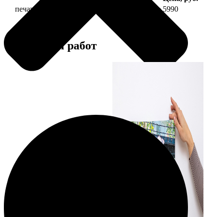
печать фото на холсте 50х70 на подрамнике
5990
Примеры работ