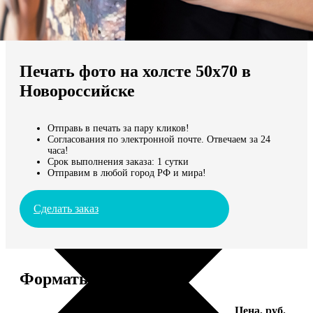
Не нашли Ваш город?
Мы доставляем по всему миру
Печать фото на холсте 50х70 в
Продолжить без города
Новороссийске
Отправь в печать за пару кликов!
Согласования по электронной почте. Отвечаем за 24
часа!
Срок выполнения заказа: 1 сутки
Отправим в любой город РФ и мира!
Сделать заказ
Форматы и цены
Услуга
Цена, руб.