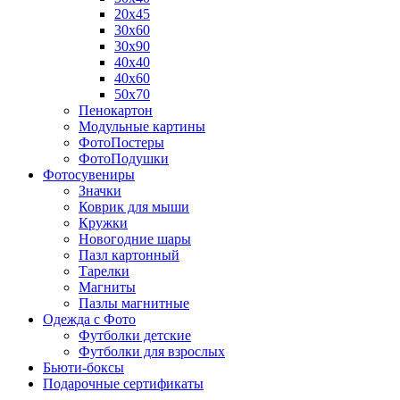
20х45
30х60
30х90
40х40
40х60
50х70
Пенокартон
Модульные картины
ФотоПостеры
ФотоПодушки
Фотоcувениры
Значки
Коврик для мыши
Кружки
Новогодние шары
Пазл картонный
Тарелки
Магниты
Пазлы магнитные
Одежда с Фото
Футболки детские
Футболки для взрослых
Бьюти-боксы
Подарочные сертификаты