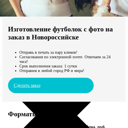
Не нашли Ваш город?
Мы доставляем по всему миру
Изготовление футболок с фото на
Продолжить без города
заказ в Новороссийске
Отправь в печать за пару кликов!
Согласования по электронной почте. Отвечаем за 24
часа!
Срок выполнения заказа: 1 сутки
Отправим в любой город РФ и мира!
Сделать заказ
Форматы и цены
Услуга
Цена, руб.