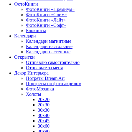
ФотоКниги
ФотоКниги «Премиум»
ФотоКниги «Слим»
ФотоКниги «Лайт»
ФотоКниги «Софт»
Блокноты
Календари
Календари магнитные
Календари настольные
Календари настенные
Открытки
Отправлю самостоятельно
Отправьте за меня
Декор Интерьера
Потреты Dream Art
Портреты по фото акрилом
ФотоМозаика
Холсты
20х20
20х30
30х30
30х40
20х45
30х60
30х90