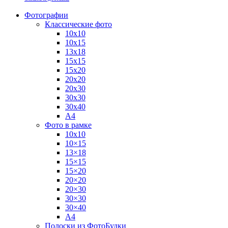
Фотографии
Классические фото
10х10
10х15
13х18
15х15
15х20
20х20
20х30
30х30
30х40
А4
Фото в рамке
10х10
10×15
13×18
15×15
15×20
20×20
20×30
30×30
30×40
A4
Полоски из ФотоБудки