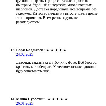
футболки с фото. Процесс оказался простым и
быстрым. Удобный интерфейс, много готовых
шаблонов. Доставка порадовала: все вовремя, без
задержек. Качество печати на высоте, цвета яркие,
ткань приятная. Всем рекомендую, не
разочаруетесь!
Боря Болдырев
:
★
★
★
★
★
24.02.2025
Девочки, заказывал футболки с фото. Всё быстро,
красиво, как обещали. Качеством остался доволен,
буду заказывать ещё.
Миша Субботин
:
★
★
★
★
★
26.01.2025