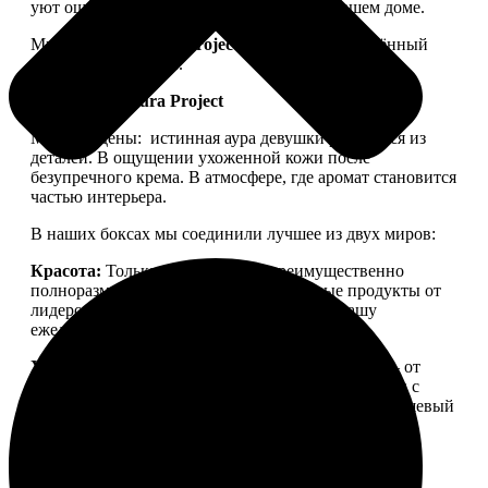
уют ощущался не только в ленте, но и в вашем доме.
Мы запускаем
Aura Project
— проект, посвящённый
осознанной красоте.
Философия Aura Project
Мы убеждены:
истинная аура девушки рождается из
деталей. В ощущении ухоженной кожи после
безупречного крема. В атмосфере, где аромат становится
частью интерьера.
В наших боксах мы соединили лучшее из двух миров:
Красота:
Только качественная, преимущественно
полноразмерная косметика. Проверенные продукты от
лидеров бьюти-рынка, которые войдут в вашу
ежедневную рутину.
Уют:
Детали для дома, создающие настроение — от
свечей для медитации до арома-капсул для стирки с
уникальной парфюмерной молекулой. Тонкий нишевый
аромат, ощущение тепла и пространства, в которое
хочется возвращаться.
Aura Project
— это
персональный ритуал заботы о