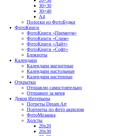
20×30
30×30
30×40
A4
Полоски из ФотоБудки
ФотоКниги
ФотоКниги «Премиум»
ФотоКниги «Слим»
ФотоКниги «Лайт»
ФотоКниги «Софт»
Блокноты
Календари
Календари магнитные
Календари настольные
Календари настенные
Открытки
Отправлю самостоятельно
Отправьте за меня
Декор Интерьера
Потреты Dream Art
Портреты по фото акрилом
ФотоМозаика
Холсты
20х20
20х30