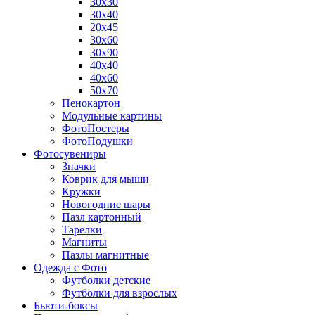
30х30
30х40
20х45
30х60
30х90
40х40
40х60
50х70
Пенокартон
Модульные картины
ФотоПостеры
ФотоПодушки
Фотоcувениры
Значки
Коврик для мыши
Кружки
Новогодние шары
Пазл картонный
Тарелки
Магниты
Пазлы магнитные
Одежда с Фото
Футболки детские
Футболки для взрослых
Бьюти-боксы