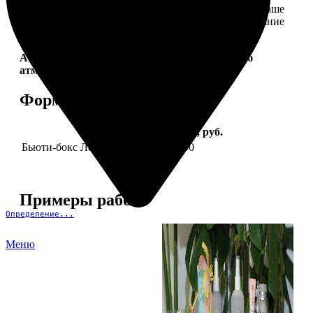
себе. Это коллекция продуктов, которые создадут ваше
идеальное настроение и подчеркнут природное сияние
— как снаружи, так и изнутри.
Aura Project by
FotoPostApp.ru
— создай свою
атмосферу!
Форматы и цены
Услуга
Цена, руб.
Бьюти-бокс Леди Mail "Весна"
2590
Примеры работ
Определение...
Меню