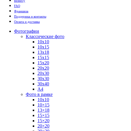
Бизнесу
FAQ
Франшиза
Поддержка и контакты
Оплата и доставка
Фотографии
Классические фото
10х10
10х15
13х18
15х15
15х20
20х20
20х30
30х30
30х40
А4
Фото в рамке
10х10
10×15
13×18
15×15
15×20
20×20