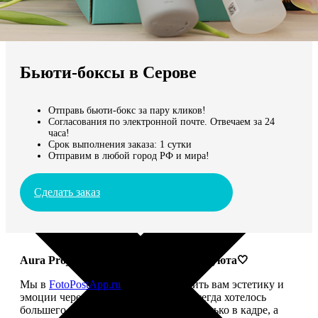
Не нашли Ваш город?
Мы доставляем по всему миру
Бьюти-боксы в Серове
Продолжить без города
Отправь бьюти-бокс за пару кликов!
Согласования по электронной почте. Отвечаем за 24
часа!
Срок выполнения заказа: 1 сутки
Отправим в любой город РФ и мира!
Сделать заказ
Aura Project: твой ритуал красоты и уюта🤍
Мы в
FotoPostApp.ru
привыкли дарить вам эстетику и
эмоции через фотографии. Но нам всегда хотелось
большего — чтобы красота жила не только в кадре, а