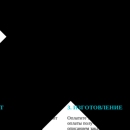
ЕТ
3. ИЗГОТОВЛЕНИЕ
тоимость ФотоКниги зависит
Оплатите заказ банковской кар
ва страниц. В процессе
оплаты получите подтверждение
заказа к печати наши
описанием заказа. Когда отпра