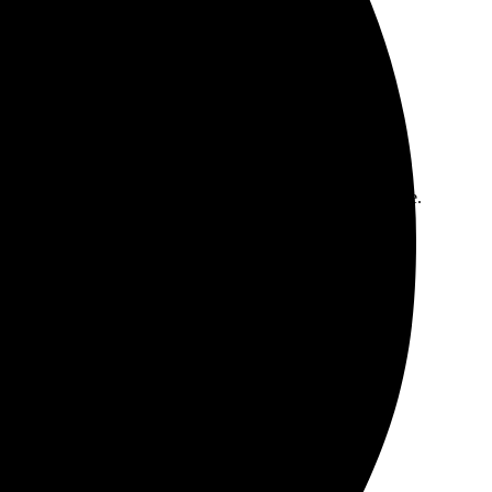
тво изображений на высоте, цвета яркие и насыщенные.
ь больше.
венно. Заказала, и через пару дней уже забрала.