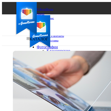
О ФотоПочте
Акции
Сделаем за вас
Бизнесу
FAQ
Франшиза
Поддержка и контакты
КАТАЛОГ
Оплата и доставка
Фотографии
Классические
фото
Ваш город:
10х10
10х15
Ваш регион доставки
13х18
15х15
Выберите из списка:
15х20
20х20
20х30
30х30
30х40
А4
Фото
в