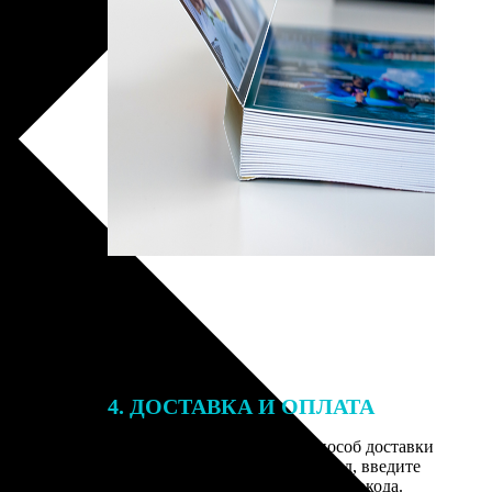
4. ДОСТАВКА И ОПЛАТА
той. После
Введите адрес и выберите способ доставки
 на email с
заказа. Если у вас есть промокод, введите
вим заказ
его в специальное поле для промокода.