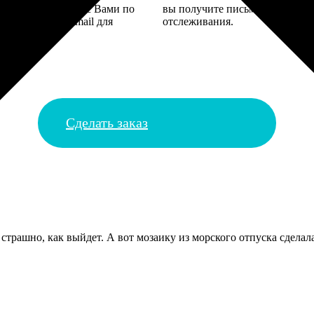
 могут связаться с Вами по
вы получите письмо с трек-но
телефону или email для
отслеживания.
я деталей.
Сделать заказ
 страшно, как выйдет. А вот мозаику из морского отпуска сдела