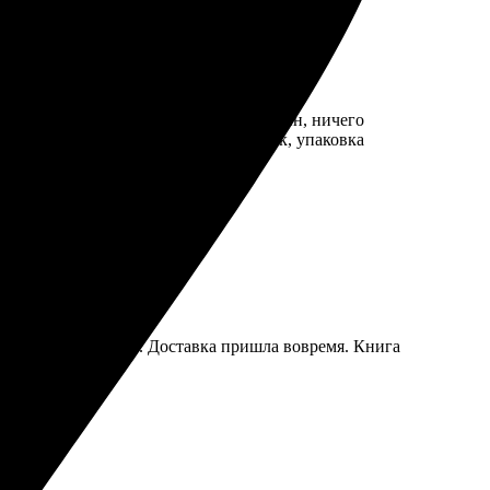
рошло гладко. Сайт интуитивно понятен, ничего
всё четко. Получила результат в срок, упаковка
дизайнов порадовал. Доставка пришла вовремя. Книга