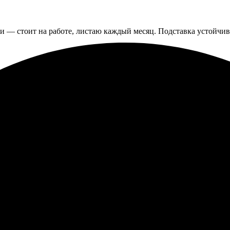
 — стоит на работе, листаю каждый месяц. Подставка устойчив
на сайте. Доставка быстрая, упаковка аккуратная. Результат пре
рузил фото и отредактировал по своему желанию. Процесс прост 