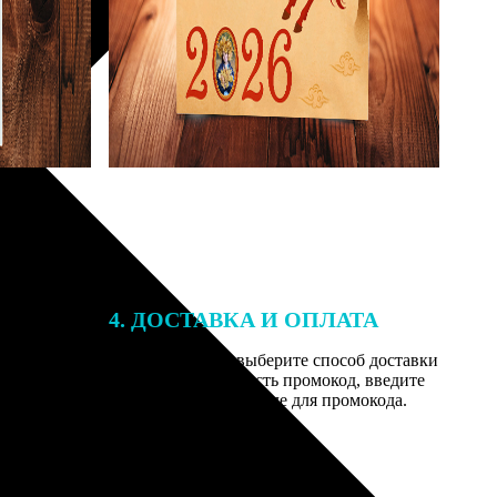
4. ДОСТАВКА И ОПЛАТА
той. После
Введите адрес и выберите способ доставки
 на email с
заказа. Если у вас есть промокод, введите
вим заказ
его в специальное поле для промокода.
мером для