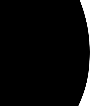
 Оплатила картой, никаких проблем! Результат
роцесс оформления занял всего несколько минут.
т того стоит. Рекомендую всем любителям
 Качество отличное, точно буду заказывать еще!