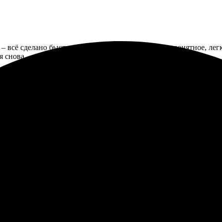
– всё сделано быстро и качественно. Оформление понятное, легк
я снова.
емя. Качество печати отличное, яркие цвета. Удобный сайт, лег