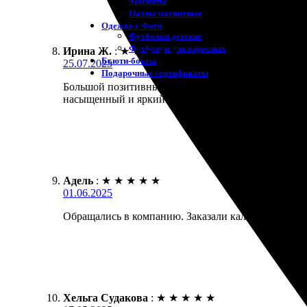
Магниты
Пазлы магнитные
Одежда с Фото
Футболки детские
Футболки для взрослых
Ирина Ж.
:
★
★
★
★
★
Бьюти-боксы
25.07.2025
Подарочные сертификаты
Большой позитивный опыт! Заказала календарь, кот
насыщенный и яркий. Обязательно закажу еще!
Адель
:
★
★
★
★
★
01.06.2025
Обращались в компанию. Заказали календарь с фотк
Хельга Судакова
:
★
★
★
★
★