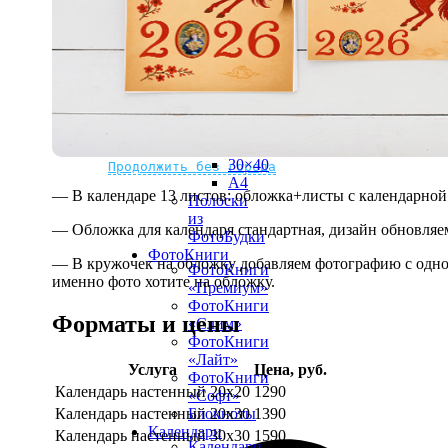
рамке
10х10
10×15
13×18
15×15
15×20
20×20
20×30
Не нашли Ваш город?
Мы доставляем по всему миру
30×30
30×40
Продолжить без города
A4
— В календаре 13 листов: обложка+листы с календарной 
Полоски
из
— Обложка для календаря стандартная, дизайн обновляе
ФотоБудки
ФотоКниги
— В кружочек на обложку добавляем фотографию с одной
ФотоКниги
именно фото хотите на обложку.
«Премиум»
ФотоКниги
Форматы и цены
«Слим»
ФотоКниги
«Лайт»
Услуга
Цена, руб.
ФотоКниги
Календарь настенный 20х20
1290
«Софт»
Календарь настенный 20х30
1390
Блокноты
Календари
Календарь настенный 30х30
1590
Календари