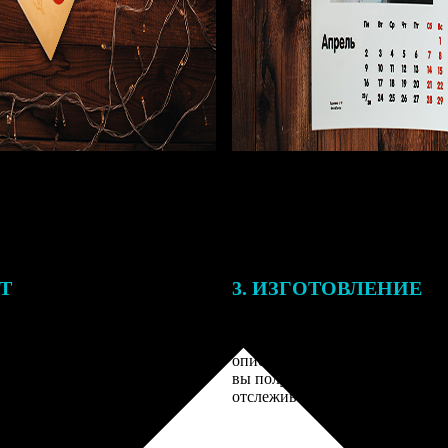
ЕТ
3. ИЗГОТОВЛЕНИЕ
подготовки заказа к печати
Оплатите заказ банковской кар
алисты могут связаться с Вами
оплаты получите подтверждение
му телефону или email для
описанием заказа. Когда отпра
я деталей.
вы получите письмо с трек-но
отслеживания.