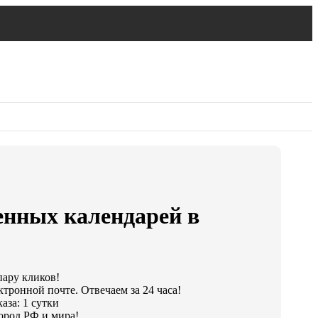
енных календарей в
пару кликов!
ктронной почте. Отвечаем за 24 часа!
аза: 1 сутки
ород РФ и мира!