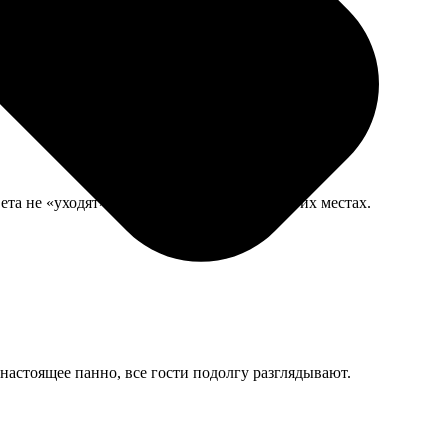
та не «уходят» в синеву, как бывало в других местах.
 настоящее панно, все гости подолгу разглядывают.