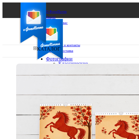
О ФотоПочте
Акции
Сделаем за вас
Бизнесу
FAQ
Франшиза
Поддержка и контакты
КАТАЛОГ
Оплата и доставка
Фотографии
Классические
фото
Ваш город:
10х10
10х15
Ваш регион доставки
13х18
15х15
Выберите из списка:
15х20
20х20
20х30
30х30
30х40
А4
Фото
в