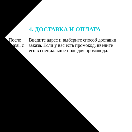
4. ДОСТАВКА И ОПЛАТА
той. После
Введите адрес и выберите способ доставки
 на email с
заказа. Если у вас есть промокод, введите
вим заказ
его в специальное поле для промокода.
мером для