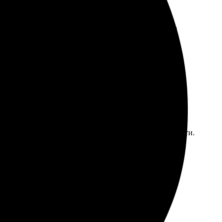
те, быстрая доставка в Серов. Результат на высоте!
шел без затруднений. Оперативно обработали заявку и
т такие компании, где ценят клиентов и их потребности.