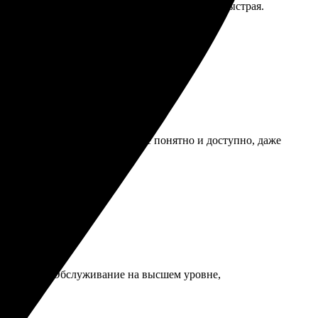
ь для уточнения. Печать пришла на удивление быстрая.
брала, загрузила свое фото. Всё понятно и доступно, даже
во.
ьно подошла. Обслуживание на высшем уровне,
снимков.