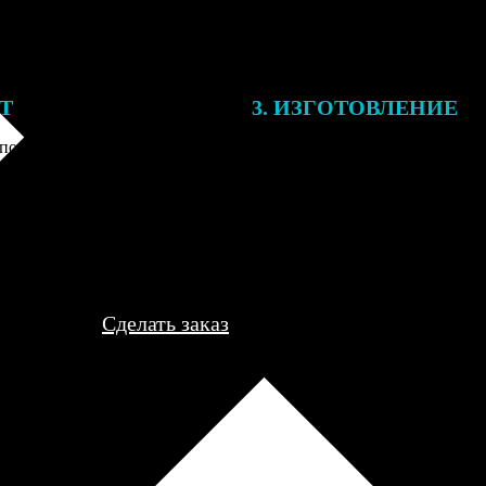
ЕТ
3. ИЗГОТОВЛЕНИЕ
подготовки заказа к печати
Оплатите заказ банковской кар
алисты могут связаться с Вами
оплаты получите подтверждение
му телефону или email для
описанием заказа. Когда отпра
я деталей.
вы получите письмо с трек-но
отслеживания.
Сделать заказ