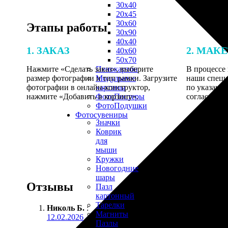
30х40
20х45
30х60
Этапы работы
30х90
40х40
1. ЗАКАЗ
2. МАК
40х60
50х70
Нажмите «Сделать заказ», выберите
В процессе 
Пенокартон
размер фотографии и тип рамки. Загрузите
наши специ
Модульные
фотографии в онлайн-конструктор,
по указанно
картины
нажмите «Добавить в корзину».
согласовани
ФотоПостеры
ФотоПодушки
Фотоcувениры
Значки
Коврик
для
мыши
Кружки
Новогодние
шары
Отзывы
Пазл
картонный
Тарелки
Николь Б.
:
Магниты
12.02.2026
Пазлы