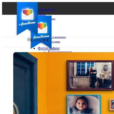
О ФотоПочте
Акции
Сделаем за вас
Бизнесу
FAQ
Франшиза
Поддержка и контакты
КАТАЛОГ
Оплата и доставка
Фотографии
Классические
фото
Ваш город:
10х10
10х15
Ваш регион доставки
13х18
15х15
Выберите из списка:
15х20
20х20
20х30
30х30
30х40
А4
Фото
в