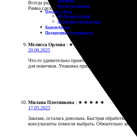
Магниты
Всегда радуюсь, когда нахожу качественные услуги.
Пазлы магнитные
Рамка сделана аккуратно и стильная. Результат пр
Одежда с Фото
Футболки детские
Футболки для взрослых
Бьюти-боксы
Подарочные сертификаты
Мелисса Орлова
:
★
★
★
★
★
20.06.2025
Что-то удивительно приятное произошло! Заказала п
для новичков. Упаковка пришла аккуратная, качест
Милана Плотникова
:
★
★
★
★
★
17.05.2025
Заказав, осталась довольна. Быстрая обработка и 
консультанты помогли выбрать. Обязательно закажу