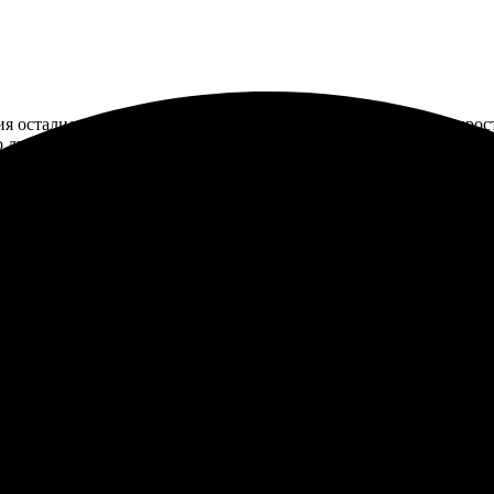
ия остались только положительные. Процесс оказался очень прос
о дней пришла посылка, и качество стало настоящей радостью. Ф
ыстрое оформление. Через пару дней получил. Качество отличное