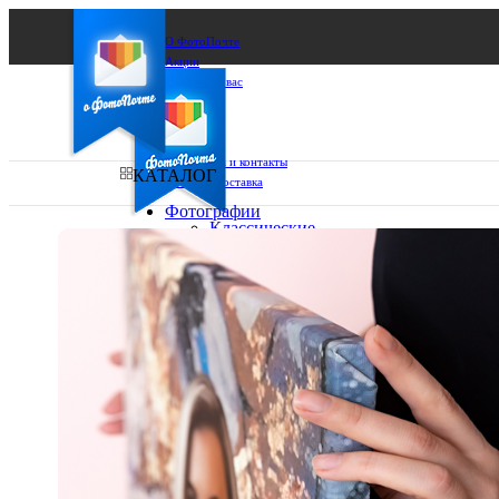
О ФотоПочте
Акции
Сделаем за вас
Бизнесу
FAQ
Франшиза
Поддержка и контакты
КАТАЛОГ
Оплата и доставка
Фотографии
Классические
фото
Ваш город:
10х10
10х15
Ваш регион доставки
13х18
15х15
Выберите из списка:
15х20
20х20
20х30
30х30
30х40
А4
Фото
в