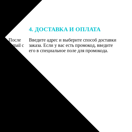
4. ДОСТАВКА И ОПЛАТА
той. После
Введите адрес и выберите способ доставки
 на email с
заказа. Если у вас есть промокод, введите
вим заказ
его в специальное поле для промокода.
мером для