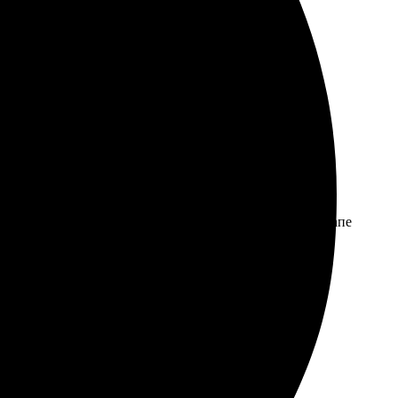
ия простой и интуитивный. Доставка в срок, все
я заказа прост и интуитивно понятен. Поддержка на этапе
оит попробовать.
й!