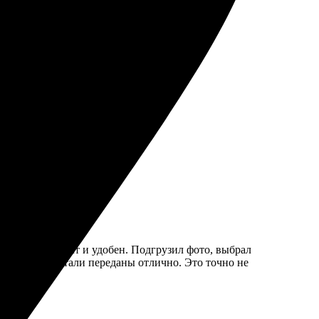
а быстрая.
омендую!
формления прост и удобен. Подгрузил фото, выбрал
вета яркие, детали переданы отлично. Это точно не