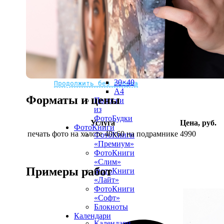
рамке
10х10
10×15
13×18
15×15
15×20
20×20
20×30
Не нашли Ваш город?
Мы доставляем по всему миру
30×30
30×40
Продолжить без города
A4
Форматы и цены
Полоски
из
ФотоБудки
Услуга
Цена, руб.
ФотоКниги
печать фото на холсте 40х60 на подрамнике
4990
ФотоКниги
«Премиум»
ФотоКниги
«Слим»
Примеры работ
ФотоКниги
«Лайт»
ФотоКниги
«Софт»
Блокноты
Календари
Календари