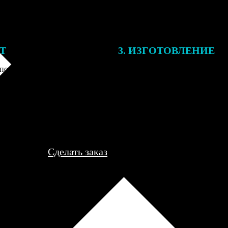
ЕТ
3. ИЗГОТОВЛЕНИЕ
подготовки заказа к печати
Оплатите заказ банковской кар
алисты могут связаться с Вами
оплаты получите подтверждение
му телефону или email для
описанием заказа. Когда отпра
я деталей.
вы получите письмо с трек-но
отслеживания.
Сделать заказ