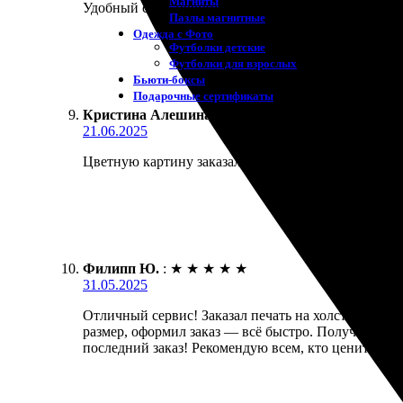
Магниты
Удобный сайт, просто выбрала размер 40х60, оформи
Пазлы магнитные
Одежда с Фото
Футболки детские
Футболки для взрослых
Бьюти-боксы
Подарочные сертификаты
Кристина Алешина
:
★
★
★
★
★
21.06.2025
Цветную картину заказала на холсте. Очень быстро
Филипп Ю.
:
★
★
★
★
★
31.05.2025
Отличный сервис! Заказал печать на холсте 40х60.
размер, оформил заказ — всё быстро. Получил карти
последний заказ! Рекомендую всем, кто ценит качес