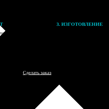
ЕТ
3. ИЗГОТОВЛЕНИЕ
подготовки заказа к печати
Оплатите заказ банковской кар
алисты могут связаться с Вами
оплаты получите подтверждение
му телефону или email для
описанием заказа. Когда отпра
я деталей.
вы получите письмо с трек-но
отслеживания.
Сделать заказ