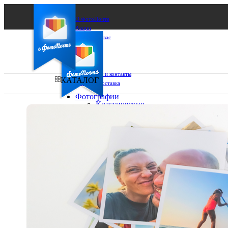
О ФотоПочте
Акции
Сделаем за вас
Бизнесу
FAQ
Франшиза
Поддержка и контакты
КАТАЛОГ
Оплата и доставка
Фотографии
Классические
фото
Ваш город:
10х10
10х15
Ваш регион доставки
13х18
15х15
Выберите из списка:
15х20
20х20
20х30
30х30
30х40
А4
Фото
в