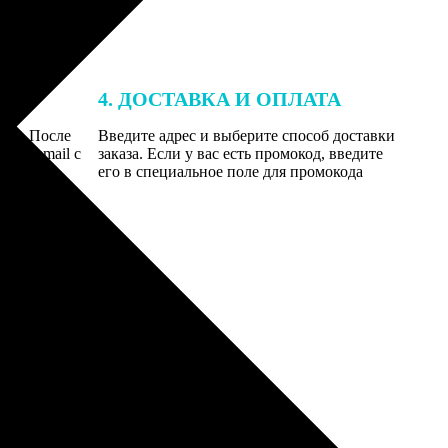
4. ДОСТАВКА И ОПЛАТА
той. После
Введите адрес и выберите способ доставки
 на email с
заказа. Если у вас есть промокод, введите
вим заказ
его в специальное поле для промокода
мером для