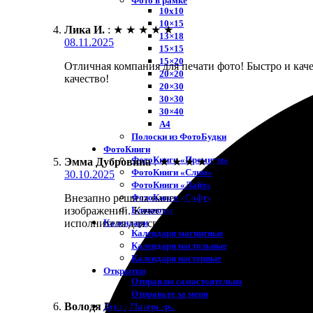
Фото в рамке
10х10
10×15
Лика И.
:
★
★
★
★
★
13×18
08.11.2025
15×15
15×20
Отличная компания для печати фото! Быстро и каче
20×20
качество!
20×30
30×30
30×40
A4
Полоски из ФотоБудки
ФотоКниги
ФотоКниги «Премиум»
Эмма Дубровина
:
★
★
★
★
★
ФотоКниги «Слим»
30.10.2025
ФотоКниги «Лайт»
ФотоКниги «Софт»
Внезапно решила напечатать фото 20х30. Очень уд
Блокноты
изображений. Качественно печатают, цветопередача
Календари
исполнителя для своих фотосувениров. Обязательн
Календари магнитные
Календари настольные
Календари настенные
Открытки
Отправлю самостоятельно
Отправьте за меня
Володя Ерофеев
:
★
★
★
★
★
Декор Интерьера