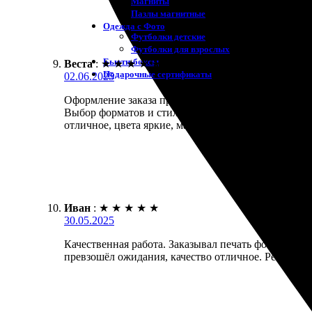
Магниты
Пазлы магнитные
Одежда с Фото
Футболки детские
Футболки для взрослых
Бьюти-боксы
Веста
:
★
★
★
★
★
Подарочные сертификаты
02.06.2025
Оформление заказа прошло легко и быстро. Фотогр
Выбор форматов и стилей впечатляет! Заказ был вы
отличное, цвета яркие, материал приятный. В целом
Иван
:
★
★
★
★
★
30.05.2025
Качественная работа. Заказывал печать фотографии 
превзошёл ожидания, качество отличное. Рекоменд