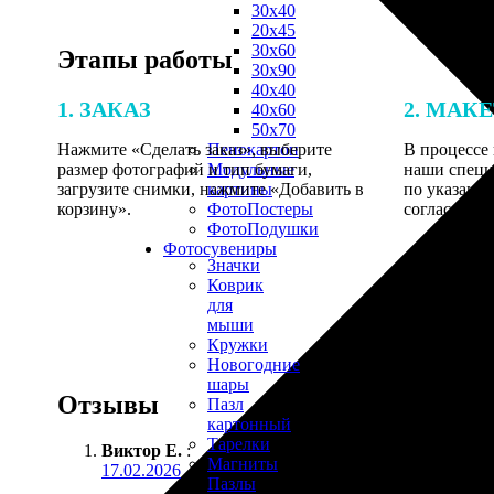
30х40
20х45
30х60
Этапы работы
30х90
40х40
1. ЗАКАЗ
2. МАК
40х60
50х70
Нажмите «Сделать заказ», выберите
В процессе 
Пенокартон
размер фотографий и тип бумаги,
наши специ
Модульные
загрузите снимки, нажмите «Добавить в
по указанно
картины
корзину».
согласовани
ФотоПостеры
ФотоПодушки
Фотоcувениры
Значки
Коврик
для
мыши
Кружки
Новогодние
шары
Отзывы
Пазл
картонный
Тарелки
Виктор Е.
:
Магниты
17.02.2026
Пазлы