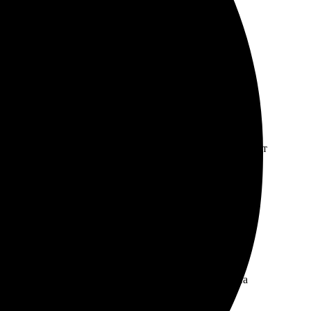
ла упаковка. Браво всем!
. Цены вполне адекватные. Рекомендую всем, кто ценит
ва быстро, качество порадовало. Получила довольна