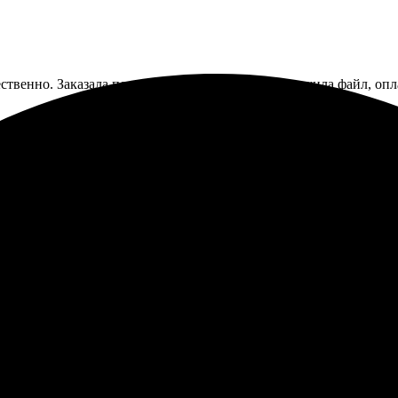
ственно. Заказала печать в формате 20х30. Приложила файл, опл
обно, что можно быстро оформить заказ через сайт. Понравилас
 радует. Заказ пришел в оговоренные сроки. Упаковка надежная, 
о обращусь снова!