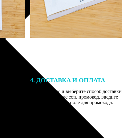
4. ДОСТАВКА И ОПЛАТА
той. После
Введите адрес и выберите способ доставки
 на email с
заказа. Если у вас есть промокод, введите
вим заказ
его в специальное поле для промокода.
мером для