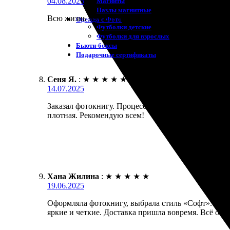
04.08.2025
Магниты
Пазлы магнитные
Всю жизнь мечтала запечатлеть лучшие моменты. За
Одежда с Фото
Футболки детские
Футболки для взрослых
Бьюти-боксы
Подарочные сертификаты
Сеня Я.
:
★
★
★
★
★
14.07.2025
Заказал фотокнигу. Процесс оказался простым: выб
плотная. Рекомендую всем!
Хана Жилина
:
★
★
★
★
★
19.06.2025
Оформляла фотокнигу, выбрала стиль «Софт». Проц
яркие и четкие. Доставка пришла вовремя. Всё оче