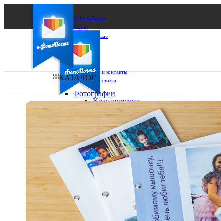
О ФотоПочте
Акции
Сделаем за вас
Бизнесу
FAQ
Франшиза
Поддержка и контакты
КАТАЛОГ
Оплата и доставка
Фотографии
Классические
фото
Ваш город:
10х10
10х15
Ваш регион доставки
13х18
15х15
Выберите из списка:
15х20
20х20
20х30
30х30
30х40
А4
Фото
в