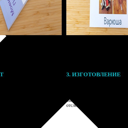
ЕТ
3. ИЗГОТОВЛЕНИЕ
тоимость ФотоКниги зависит
Оплатите заказ банковской кар
ва страниц. В процессе
оплаты получите подтверждение
заказа к печати наши
описанием заказа. Когда отпра
 могут связаться с Вами по
вы получите письмо с трек-но
телефону или email для
отслеживания.
я деталей.