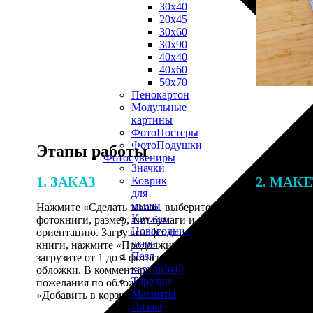
30х40
20х45
30х60
30х90
40х40
40х60
50х70
Пенокартон
Модульные
картины
ФотоПостеры
ФотоПодушки
Этапы работы
Фотоcувениры
Значки
1. ЗАКАЗ
2. МАК
Коврик
для
мыши
Нажмите «Сделать заказ», выберите тип
Итоговая с
Кружки
фотокниги, размер, тип бумаги и
от количест
Новогодние
ориентацию. Загрузите фотографии для
подготовки 
шары
книги, нажмите «Продолжить» и
специалисты
Пазл
загрузите от 1 до 4 фотографий для
указанному 
картонный
обложки. В комментарии оставьте свои
согласовани
Тарелки
пожелания по обложке, нажмите
Магниты
«Добавить в корзину».
Пазлы