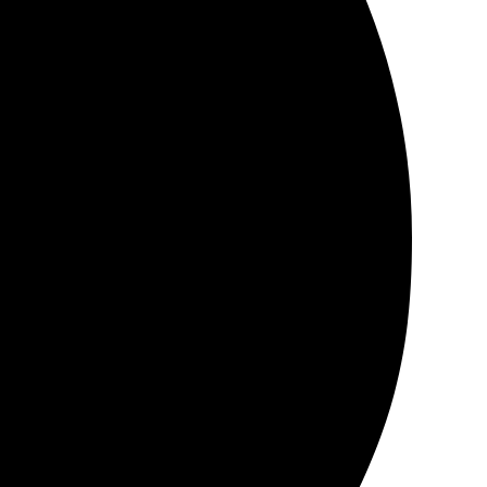
простой: загрузила фотографии, настроила макет и
яркие, фотографии четкие. Теперь есть отличное
изайна порадовал, много вариантов! Получила книгу
всё целое. Результат превзошел ожидания! Рекомендую