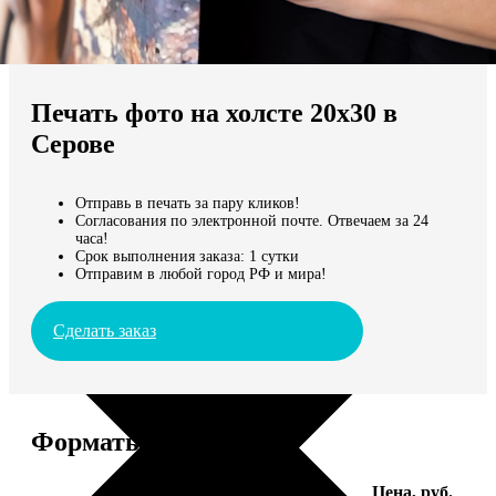
Не нашли Ваш город?
Мы доставляем по всему миру
Печать фото на холсте 20х30 в
Продолжить без города
Серове
Отправь в печать за пару кликов!
Согласования по электронной почте. Отвечаем за 24
часа!
Срок выполнения заказа: 1 сутки
Отправим в любой город РФ и мира!
Сделать заказ
Форматы и цены
Услуга
Цена, руб.