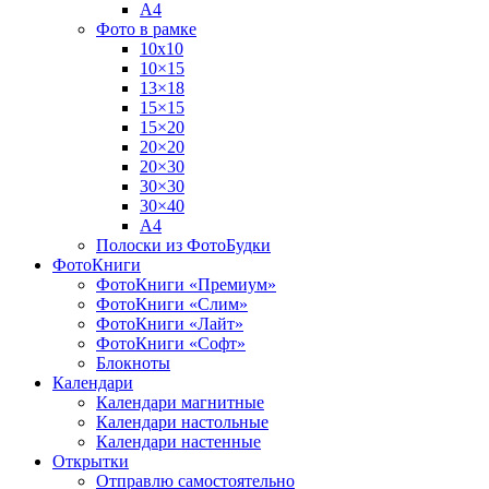
А4
Фото в рамке
10х10
10×15
13×18
15×15
15×20
20×20
20×30
30×30
30×40
A4
Полоски из ФотоБудки
ФотоКниги
ФотоКниги «Премиум»
ФотоКниги «Слим»
ФотоКниги «Лайт»
ФотоКниги «Софт»
Блокноты
Календари
Календари магнитные
Календари настольные
Календари настенные
Открытки
Отправлю самостоятельно