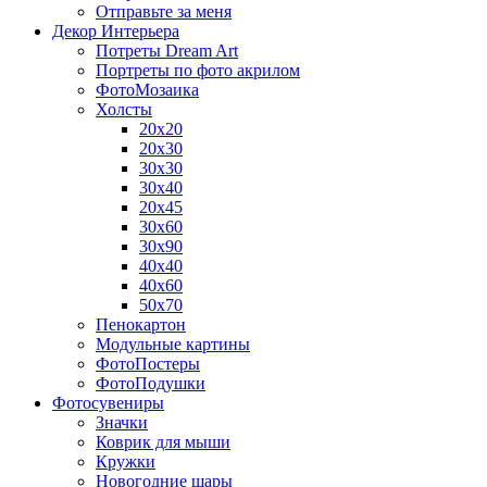
Отправьте за меня
Декор Интерьера
Потреты Dream Art
Портреты по фото акрилом
ФотоМозаика
Холсты
20х20
20х30
30х30
30х40
20х45
30х60
30х90
40х40
40х60
50х70
Пенокартон
Модульные картины
ФотоПостеры
ФотоПодушки
Фотоcувениры
Значки
Коврик для мыши
Кружки
Новогодние шары