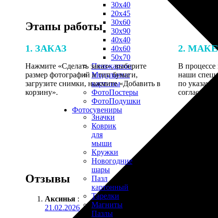
30х40
20х45
30х60
Этапы работы
30х90
40х40
1. ЗАКАЗ
2. МАК
40х60
50х70
Нажмите «Сделать заказ», выберите
В процессе 
Пенокартон
размер фотографий и тип бумаги,
наши специ
Модульные
загрузите снимки, нажмите «Добавить в
по указанно
картины
корзину».
согласовани
ФотоПостеры
ФотоПодушки
Фотоcувениры
Значки
Коврик
для
мыши
Кружки
Новогодние
шары
Отзывы
Пазл
картонный
Тарелки
Аксинья
:
Магниты
21.02.2026
Пазлы