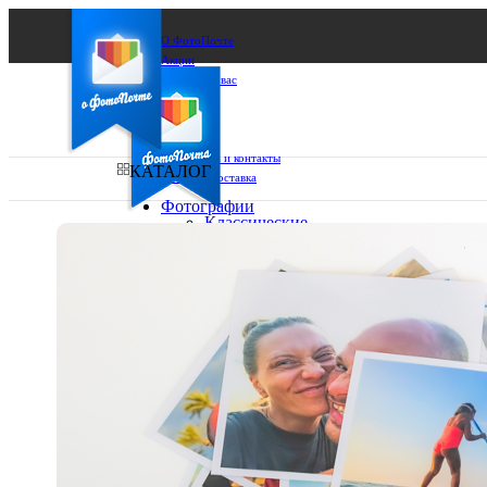
О ФотоПочте
Акции
Сделаем за вас
Бизнесу
FAQ
Франшиза
Поддержка и контакты
КАТАЛОГ
Оплата и доставка
Фотографии
Классические
фото
Ваш город:
10х10
10х15
Ваш регион доставки
13х18
15х15
Выберите из списка:
15х20
20х20
20х30
30х30
30х40
А4
Фото
в