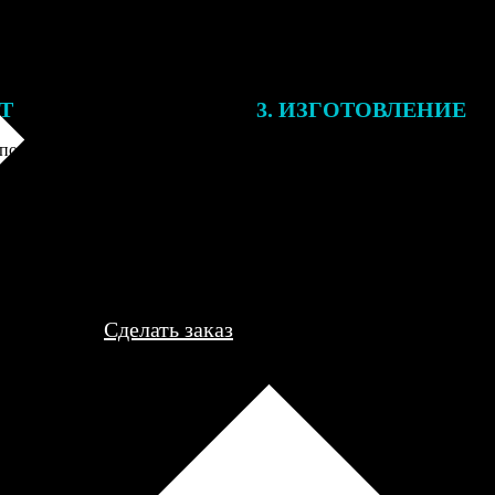
ЕТ
3. ИЗГОТОВЛЕНИЕ
подготовки заказа к печати
Оплатите заказ банковской кар
алисты могут связаться с Вами
оплаты получите подтверждение
му телефону или email для
описанием заказа. Когда отпра
я деталей.
вы получите письмо с трек-но
отслеживания.
Сделать заказ