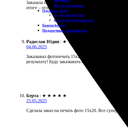
Магниты
Заказала печать фото 15х20. Удобный интерфейс са
Пазлы магнитные
итоге – отличное качество, цвета яркие и насыщен
Одежда с Фото
Футболки детские
Футболки для взрослых
Бьюти-боксы
Подарочные сертификаты
Радослав Юдин
:
★
★
★
★
★
04.06.2025
Заказывал фотопечать 15х20. Всё прошло на высот
результату! Буду заказывать ещё.
Берта
:
★
★
★
★
★
25.05.2025
Сделала заказ на печать фото 15х20. Все супер! С