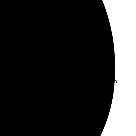
и на высоком уровне, цвета яркие. Доставка в срок,
даны верно. Забирали в пункте выдачи – все прошло без