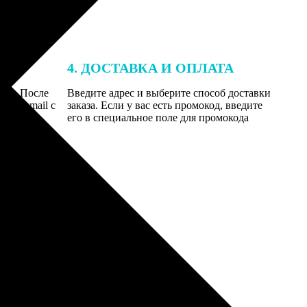
4. ДОСТАВКА И ОПЛАТА
той. После
Введите адрес и выберите способ доставки
 на email с
заказа. Если у вас есть промокод, введите
вим заказ
его в специальное поле для промокода
мером для