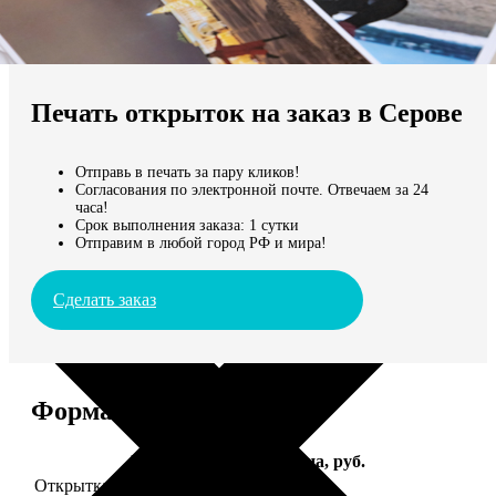
Не нашли Ваш город?
Мы доставляем по всему миру
Печать открыток на заказ в Серове
Продолжить без города
Отправь в печать за пару кликов!
Согласования по электронной почте. Отвечаем за 24
часа!
Срок выполнения заказа: 1 сутки
Отправим в любой город РФ и мира!
Сделать заказ
Форматы и цены
Услуга
Цена, руб.
Открытка А5 "отправим за Вас"
150