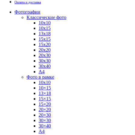
Оплата и доставка
Фотографии
Классические фото
10х10
10х15
13х18
15х15
15х20
20х20
20х30
30х30
30х40
А4
Фото в рамке
10х10
10×15
13×18
15×15
15×20
20×20
20×30
30×30
30×40
A4