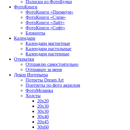
Полоски из ФотоБудки
ФотоКниги
ФотоКниги «Премиум»
ФотоКниги «Слим»
ФотоКниги «Лайт»
ФотоКниги «Софт»
Блокноты
Календари
Календари магнитные
Календари настольные
Календари настенные
Открытки
Отправлю самостоятельно
Отправьте за меня
Декор Интерьера
Потреты Dream Art
Портреты по фото акрилом
ФотоМозаика
Холсты
20х20
20х30
30х30
30х40
20х45
30х60