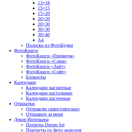
13×18
15×15
15×20
20×20
20×30
30×30
30×40
A4
Полоски из ФотоБудки
ФотоКниги
ФотоКниги «Премиум»
ФотоКниги «Слим»
ФотоКниги «Лайт»
ФотоКниги «Софт»
Блокноты
Календари
Календари магнитные
Календари настольные
Календари настенные
Открытки
Отправлю самостоятельно
Отправьте за меня
Декор Интерьера
Потреты Dream Art
Портреты по фото акрилом