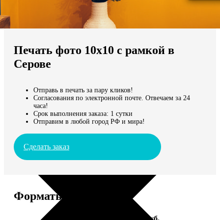
Не нашли Ваш город?
Мы доставляем по всему миру
Печать фото 10х10 с рамкой в
Продолжить без города
Серове
Отправь в печать за пару кликов!
Согласования по электронной почте. Отвечаем за 24
часа!
Срок выполнения заказа: 1 сутки
Отправим в любой город РФ и мира!
Сделать заказ
Форматы и цены
Услуга
Цена, руб.