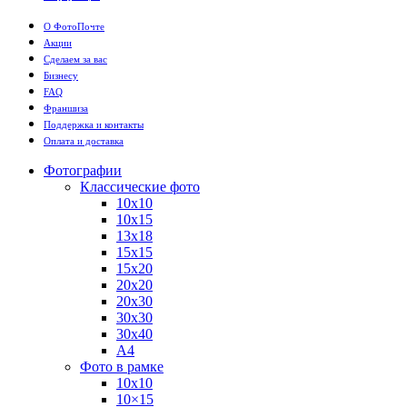
О ФотоПочте
Акции
Сделаем за вас
Бизнесу
FAQ
Франшиза
Поддержка и контакты
Оплата и доставка
Фотографии
Классические фото
10х10
10х15
13х18
15х15
15х20
20х20
20х30
30х30
30х40
А4
Фото в рамке
10х10
10×15