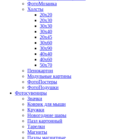
ФотоМозаика
Холсты
20х20
20х30
30х30
30х40
20х45
30х60
30х90
40х40
40х60
50х70
Пенокартон
Модульные картины
ФотоПостеры
ФотоПодушки
Фотоcувениры
Значки
Коврик для мыши
Кружки
Новогодние шары
Пазл картонный
Тарелки
Магниты
Пазлы магнитные