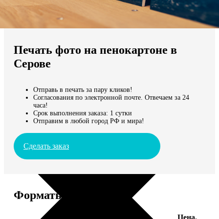
Не нашли Ваш город?
Мы доставляем по всему миру
Печать фото на пенокартоне в
Продолжить без города
Серове
Отправь в печать за пару кликов!
Согласования по электронной почте. Отвечаем за 24
часа!
Срок выполнения заказа: 1 сутки
Отправим в любой город РФ и мира!
Сделать заказ
Форматы и цены
Цена,