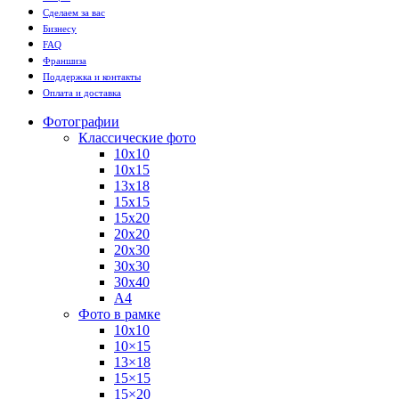
Сделаем за вас
Бизнесу
FAQ
Франшиза
Поддержка и контакты
Оплата и доставка
Фотографии
Классические фото
10х10
10х15
13х18
15х15
15х20
20х20
20х30
30х30
30х40
А4
Фото в рамке
10х10
10×15
13×18
15×15
15×20