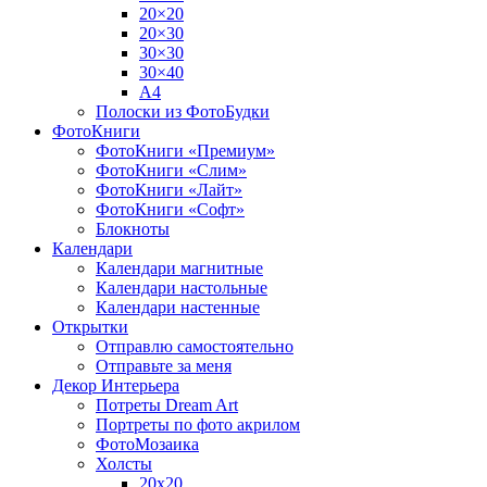
20×20
20×30
30×30
30×40
A4
Полоски из ФотоБудки
ФотоКниги
ФотоКниги «Премиум»
ФотоКниги «Слим»
ФотоКниги «Лайт»
ФотоКниги «Софт»
Блокноты
Календари
Календари магнитные
Календари настольные
Календари настенные
Открытки
Отправлю самостоятельно
Отправьте за меня
Декор Интерьера
Потреты Dream Art
Портреты по фото акрилом
ФотоМозаика
Холсты
20х20