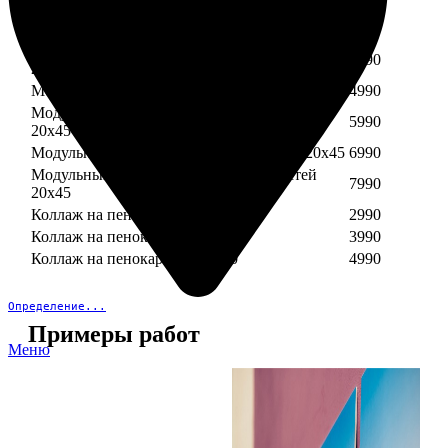
Модульный пенокартон из трех частей 30х40
3890
Модульный пенокартон из трех частей 20х45
2990
Модульный пенокартон из четырех частей
3990
20х45
Модульный пенокартон из пяти частей 20х45
4990
Модульный пенокартон из шести частей
5990
20х45
Модульный пенокартон из семи частей 20х45
6990
Модульный пенокартон из восьми частей
7990
20х45
Коллаж на пенокартоне 30х30
2990
Коллаж на пенокартоне 30х60
3990
Коллаж на пенокартоне 30х90
4990
Определение...
Примеры работ
Меню