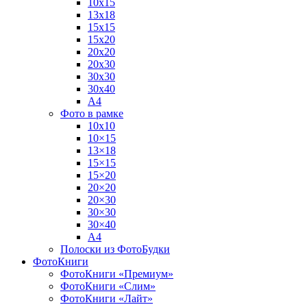
10х15
13х18
15х15
15х20
20х20
20х30
30х30
30х40
А4
Фото в рамке
10х10
10×15
13×18
15×15
15×20
20×20
20×30
30×30
30×40
A4
Полоски из ФотоБудки
ФотоКниги
ФотоКниги «Премиум»
ФотоКниги «Слим»
ФотоКниги «Лайт»