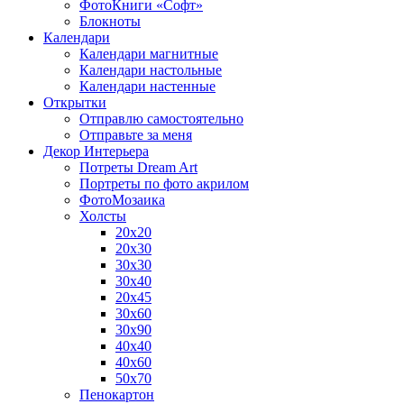
ФотоКниги «Софт»
Блокноты
Календари
Календари магнитные
Календари настольные
Календари настенные
Открытки
Отправлю самостоятельно
Отправьте за меня
Декор Интерьера
Потреты Dream Art
Портреты по фото акрилом
ФотоМозаика
Холсты
20х20
20х30
30х30
30х40
20х45
30х60
30х90
40х40
40х60
50х70
Пенокартон