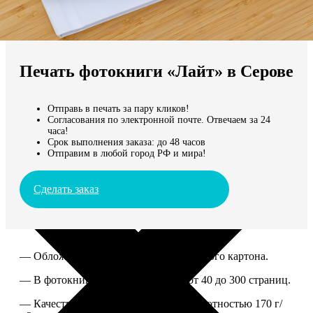
Не нашли Ваш город?
Мы доставляем по всему миру
Печать фотокниги «Лайт» в Серове
Продолжить без города
Отправь в печать за пару кликов!
Согласования по электронной почте. Отвечаем за 24
часа!
Срок выполнения заказа: до 48 часов
Отправим в любой город РФ и мира!
Сделать заказ
— Обложка из твердого ламинированного картона.
— В фотокниге можно разместить от 40 до 300 страниц.
— Качественная мелованная бумага плотностью 170 г/