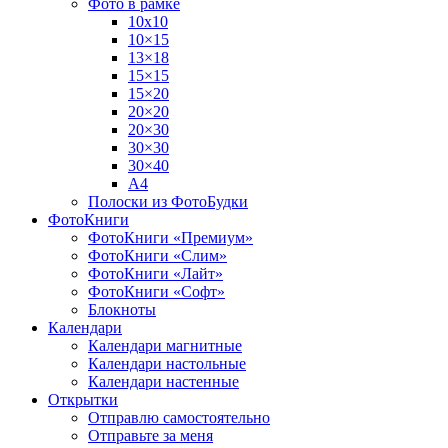
Фото в рамке
10х10
10×15
13×18
15×15
15×20
20×20
20×30
30×30
30×40
A4
Полоски из ФотоБудки
ФотоКниги
ФотоКниги «Премиум»
ФотоКниги «Слим»
ФотоКниги «Лайт»
ФотоКниги «Софт»
Блокноты
Календари
Календари магнитные
Календари настольные
Календари настенные
Открытки
Отправлю самостоятельно
Отправьте за меня