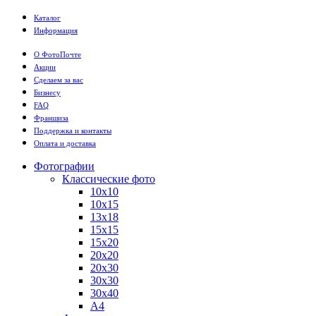
Каталог
Информация
О ФотоПочте
Акции
Сделаем за вас
Бизнесу
FAQ
Франшиза
Поддержка и контакты
Оплата и доставка
Фотографии
Классические фото
10х10
10х15
13х18
15х15
15х20
20х20
20х30
30х30
30х40
А4