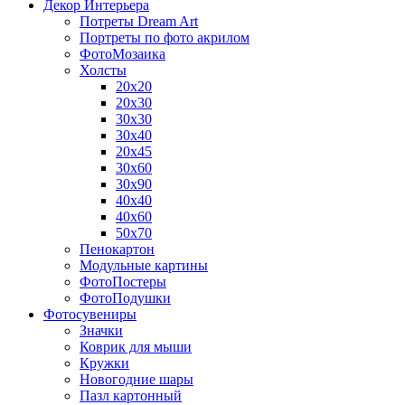
Декор Интерьера
Потреты Dream Art
Портреты по фото акрилом
ФотоМозаика
Холсты
20х20
20х30
30х30
30х40
20х45
30х60
30х90
40х40
40х60
50х70
Пенокартон
Модульные картины
ФотоПостеры
ФотоПодушки
Фотоcувениры
Значки
Коврик для мыши
Кружки
Новогодние шары
Пазл картонный