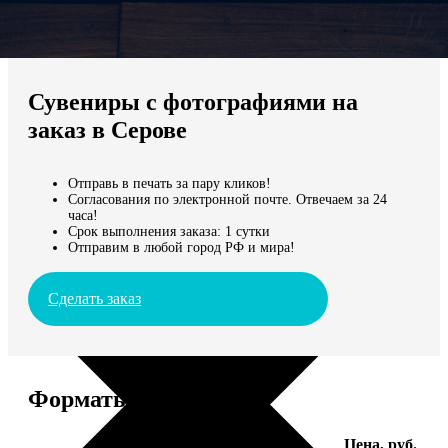
Не нашли Ваш город?
Мы доставляем по всему миру
Сувениры с фотографиями на
Продолжить без города
заказ в Серове
Отправь в печать за пару кликов!
Согласования по электронной почте. Отвечаем за 24
часа!
Срок выполнения заказа: 1 сутки
Отправим в любой город РФ и мира!
Сделать заказ
Форматы и цены
Услуга
Цена, руб.