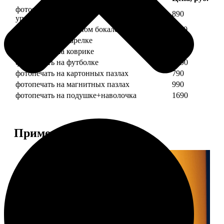
фотопечать на кружке + подарочная
890
упаковка
фотопечать на пивном бокале
1190
фотопечать на тарелке
1190
фотопечать на коврике
690
фотопечать на футболке
1490
фотопечать на картонных пазлах
790
фотопечать на магнитных пазлах
990
фотопечать на подушке+наволочка
1690
Примеры работ