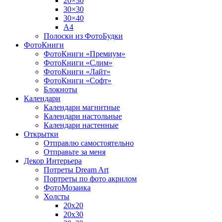
20×30
30×30
30×40
A4
Полоски из ФотоБудки
ФотоКниги
ФотоКниги «Премиум»
ФотоКниги «Слим»
ФотоКниги «Лайт»
ФотоКниги «Софт»
Блокноты
Календари
Календари магнитные
Календари настольные
Календари настенные
Открытки
Отправлю самостоятельно
Отправьте за меня
Декор Интерьера
Потреты Dream Art
Портреты по фото акрилом
ФотоМозаика
Холсты
20х20
20х30