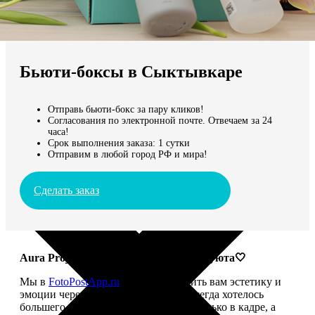
Не нашли Ваш город?
Мы доставляем по всему миру
Бьюти-боксы в Сыктывкаре
Продолжить без города
Отправь бьюти-бокс за пару кликов!
Согласования по электронной почте. Отвечаем за 24
часа!
Срок выполнения заказа: 1 сутки
Отправим в любой город РФ и мира!
Сделать заказ
Aura Project: твой ритуал красоты и уюта🤍
Мы в
FotoPostApp.ru
привыкли дарить вам эстетику и
эмоции через фотографии. Но нам всегда хотелось
большего — чтобы красота жила не только в кадре, а