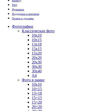
Бизнесу
FAQ
Франшиза
Поддержка и контакты
Оплата и доставка
Фотографии
Классические фото
10х10
10х15
13х18
15х15
15х20
20х20
20х30
30х30
30х40
А4
Фото в рамке
10х10
10×15
13×18
15×15
15×20
20×20