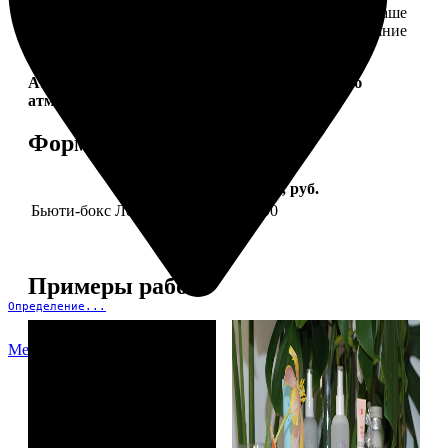
себе. Это коллекция продуктов, которые создадут ваше
идеальное настроение и подчеркнут природное сияние
— как снаружи, так и изнутри.
Aura Project by
FotoPostApp.ru
— создай свою
атмосферу!
Форматы и цены
Услуга
Цена, руб.
Бьюти-бокс Леди Mail "Весна"
2590
Примеры работ
Определение...
Меню