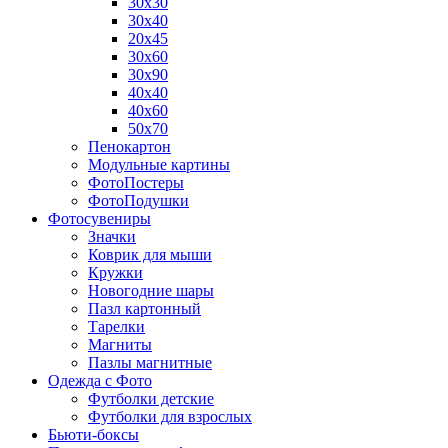
30х30
30х40
20х45
30х60
30х90
40х40
40х60
50х70
Пенокартон
Модульные картины
ФотоПостеры
ФотоПодушки
Фотоcувениры
Значки
Коврик для мыши
Кружки
Новогодние шары
Пазл картонный
Тарелки
Магниты
Пазлы магнитные
Одежда с Фото
Футболки детские
Футболки для взрослых
Бьюти-боксы