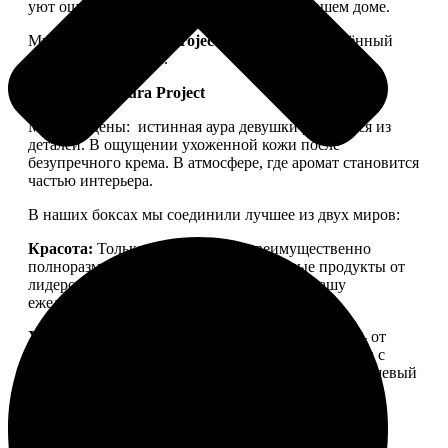
уют ощущался не только в ленте, но и в вашем доме.
Мы запускаем
Aura Project
— проект, посвящённый
осознанной красоте.
Философия Aura Project
Мы убеждены:
истинная аура девушки рождается из
деталей. В ощущении ухоженной кожи после
безупречного крема. В атмосфере, где аромат становится
частью интерьера.
В наших боксах мы соединили лучшее из двух миров:
Красота:
Только качественная, преимущественно
полноразмерная косметика. Проверенные продукты от
лидеров бьюти-рынка, которые войдут в вашу
ежедневную рутину.
Уют:
Детали для дома, создающие настроение — от
свечей для медитации до арома-капсул для стирки с
уникальной парфюмерной молекулой. Тонкий нишевый
аромат, ощущение тепла и пространства, в которое
хочется возвращаться.
Aura Project
— это
персональный ритуал заботы о